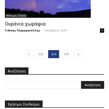
Μόνιμες Στήλες
Ουράνια χωράφια
Γιάννης Περγαμηνέλλης
-
1 Νοεμβρίου 2014
0
333
334
335
Αναζήτηση
Χρήσιμοι Σύνδεσμοι