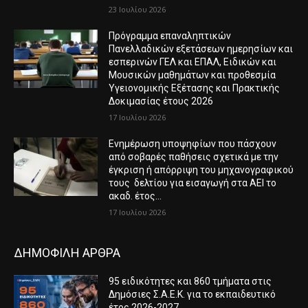
23 Ιουλίου 2026
Πρόγραμμα επαναληπτικών
Πανελλαδικών εξετάσεων ημερησίων και
εσπερινών ΓΕΛ και ΕΠΑΛ, Ειδικών και
Μουσικών μαθημάτων και προθεσμία
Υγειονομικής Εξέτασης και Πρακτικής
Δοκιμασίας έτους 2026
17 Ιουλίου 2026
Ενημέρωση υποψηφίων που πάσχουν
από σοβαρές παθήσεις σχετικά με την
έγκριση ή απόρριψη του μηχανογραφικού
τους δελτίου για εισαγωγή στα ΑΕΙ το
ακαδ. έτος...
17 Ιουλίου 2026
ΔΗΜΟΦΙΛΗ ΑΡΘΡΑ
95 ειδικότητες και 860 τμήματα στις
Δημόσιες Σ.Α.Ε.Κ. για το εκπαιδευτικό
έτος 2026-2027