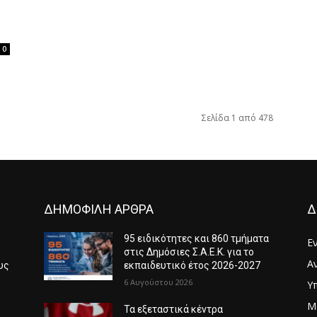
0
Σελίδα 1 από 478
ΔΗΜΟΦΙΛΗ ΑΡΘΡΑ
Δ
95 ειδικότητες και 860 τμήματα
Ε
στις Δημόσιες Σ.Α.Ε.Κ. για το
Α
υς
εκπαιδευτικό έτος 2026-2027
6 Αυγούστου 2026
Υ
Μ
6
Τα εξεταστικά κέντρα