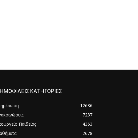
ΗΜΟΦΙΛΕΙΣ ΚΑΤΗΓΟΡΙΕΣ
νημέρωση
12636
νακοινώσεις
7237
πουργείο Παιδείας
4363
αθήματα
2678