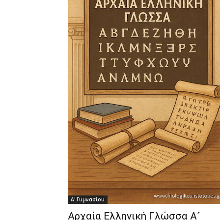
Α' Γυμνασίου
Αρχαία Ελληνική Γλώσσα Α´