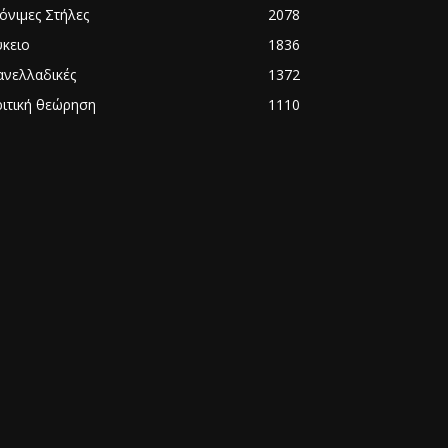
όνιμες Στήλες
2078
ύκειο
1836
ανελλαδικές
1372
ριτική θεώρηση
1110