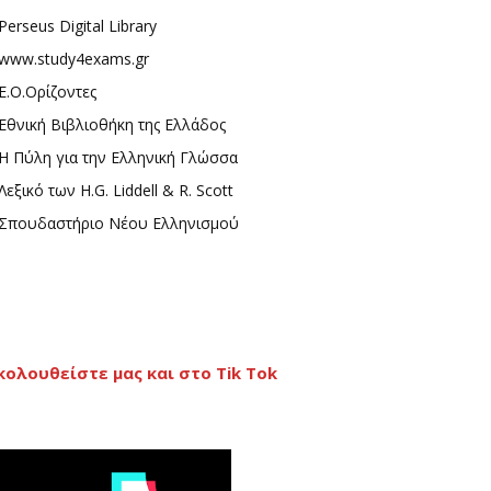
Perseus Digital Library
www.study4exams.gr
Ε.Ο.Ορίζοντες
Εθνική Βιβλιοθήκη της Ελλάδος
Η Πύλη για την Ελληνική Γλώσσα
Λεξικό των H.G. Liddell & R. Scott
Σπουδαστήριο Νέου Ελληνισμού
κολουθείστε μας και στο Tik Tok