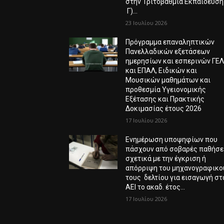
στην Τριτοβάθμια Εκπαίδευση
Γ)...
23 Ιουλίου 2026
Πρόγραμμα επαναληπτικών
Πανελλαδικών εξετάσεων
ημερησίων και εσπερινών ΓΕ
και ΕΠΑΛ, Ειδικών και
Μουσικών μαθημάτων και
προθεσμία Υγειονομικής
Εξέτασης και Πρακτικής
Δοκιμασίας έτους 2026
17 Ιουλίου 2026
Ενημέρωση υποψηφίων που
πάσχουν από σοβαρές παθήσε
σχετικά με την έγκριση ή
απόρριψη του μηχανογραφικο
τους δελτίου για εισαγωγή στ
ΑΕΙ το ακαδ. έτος...
17 Ιουλίου 2026