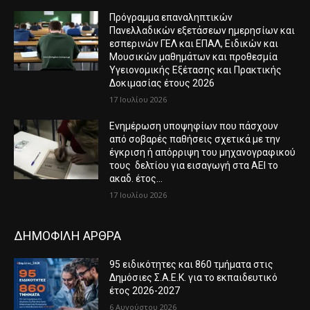
Πρόγραμμα επαναληπτικών
Πανελλαδικών εξετάσεων ημερησίων και
εσπερινών ΓΕΛ και ΕΠΑΛ, Ειδικών και
Μουσικών μαθημάτων και προθεσμία
Υγειονομικής Εξέτασης και Πρακτικής
Δοκιμασίας έτους 2026
17 Ιουλίου 2026
Ενημέρωση υποψηφίων που πάσχουν
από σοβαρές παθήσεις σχετικά με την
έγκριση ή απόρριψη του μηχανογραφικού
τους δελτίου για εισαγωγή στα ΑΕΙ το
ακαδ. έτος...
17 Ιουλίου 2026
ΔΗΜΟΦΙΛΗ ΑΡΘΡΑ
95 ειδικότητες και 860 τμήματα στις
Δημόσιες Σ.Α.Ε.Κ. για το εκπαιδευτικό
έτος 2026-2027
6 Αυγούστου 2026