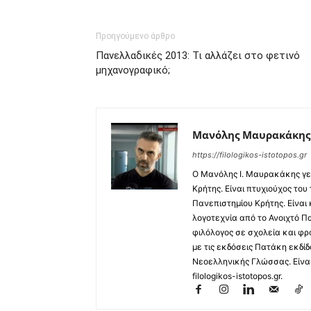
Προηγούμενο άρθρο
Πανελλαδικές 2013: Τι αλλάζει στο φετινό
μηχανογραφικό;
Μανόλης Μαυρακάκης
https://filologikos-istotopos.gr
Ο Μανόλης I. Μαυρακάκης γε
Κρήτης. Είναι πτυχιούχος του
Πανεπιστημίου Κρήτης. Είναι
λογοτεχνία από το Ανοιχτό Π
φιλόλογος σε σχολεία και φρ
με τις εκδόσεις Πατάκη εκδίδ
Νεοελληνικής Γλώσσας. Είναι 
filologikos-istotopos.gr.