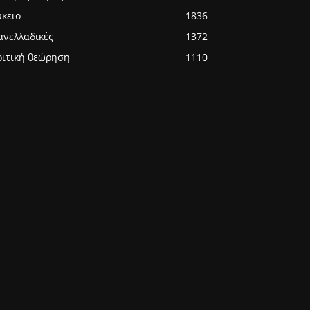
ύκειο
1836
ανελλαδικές
1372
ριτική θεώρηση
1110