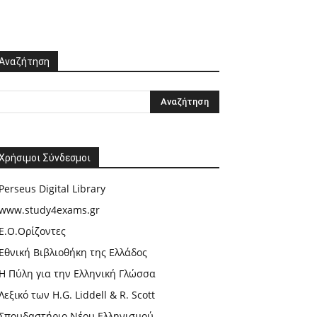
Αναζήτηση
Χρήσιμοι Σύνδεσμοι
Perseus Digital Library
www.study4exams.gr
Ε.Ο.Ορίζοντες
Εθνική Βιβλιοθήκη της Ελλάδος
Η Πύλη για την Ελληνική Γλώσσα
Λεξικό των H.G. Liddell & R. Scott
Σπουδαστήριο Νέου Ελληνισμού