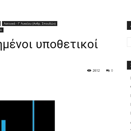
Λατινικά - Γ’ Λυκείου (Ανθρ. Σπουδών)
κό
ημένοι υποθετικοί
2612
0