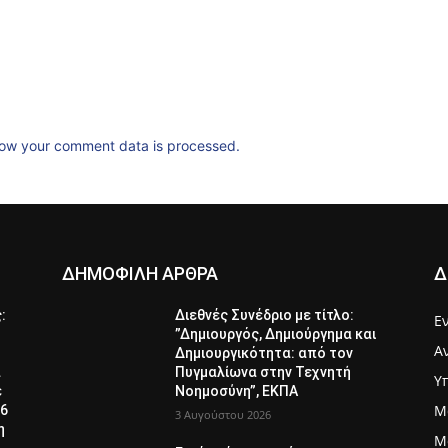
ow your comment data is processed.
ΔΗΜΟΦΙΛΗ ΑΡΘΡΑ
Δ
ς:
Διεθνές Συνέδριο με τίτλο:
Ε
”Δημιουργός, Δημιούργημα και
Α
Δημιουργικότητα: από τον
α
Πυγμαλίωνα στην Τεχνητή
Υ
ε
Νοημοσύνη”, ΕΚΠΑ
Μ
26
3 Αυγούστου 2026
η
Μ