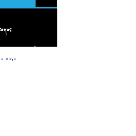
οί λόγοι