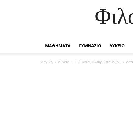
Φιλ
ΜΑΘΗΜΑΤΑ
ΓΥΜΝΑΣΙΟ
ΛΥΚΕΙΟ
Αρχική
Λύκειο
Γ' Λυκείου (Ανθρ. Σπουδών)
Λατ