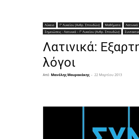
Λύκειο
Γ' Λυκείου (Ανθρ. Σπουδών)
Μαθήματα
Λατινικά
Σημειώσεις - Λατινικά – Γ’ Λυκείου (Ανθρ. Σπουδών)
Συντακτι
Λατινικά: Εξαρτ
λόγοι
Από
Μανόλης Μαυρακάκης
-
22 Μαρτίου 2013