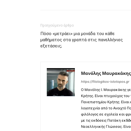
Προηγούμενο άρθρο
Πόσο «μετράει» μια μονάδα του κάθε
μαθήματος στα γραπτά στις πανελλήνιες
εξετάσεις;
Μανόλης Μαυρακάκης
https://filologikos-istotopos.gr
Ο Μανόλης I. Μαυρακάκης γε
Κρήτης. Είναι πτυχιούχος του
Πανεπιστημίου Κρήτης. Είναι
λογοτεχνία από το Ανοιχτό Π
φιλόλογος σε σχολεία και φρ
με τις εκδόσεις Πατάκη εκδίδ
Νεοελληνικής Γλώσσας. Είναι 