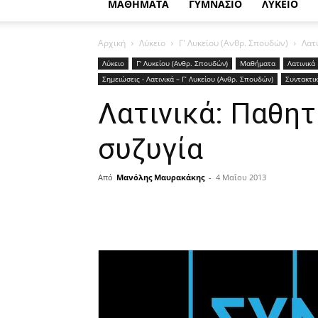
ΜΑΘΗΜΑΤΑ
ΓΥΜΝΑΣΙΟ
ΛΥΚΕΙΟ
Αρχική
Λύκειο
Γ' Λυκείου (Ανθρ. Σπουδών)
Λατ
Λύκειο
Γ' Λυκείου (Ανθρ. Σπουδών)
Μαθήματα
Λατινικά
Σημειώσεις - Λατινικά – Γ’ Λυκείου (Ανθρ. Σπουδών)
Συντακτι
Λατινικά: Παθη
συζυγία
Από
Μανόλης Μαυρακάκης
-
4 Μαΐου 2013