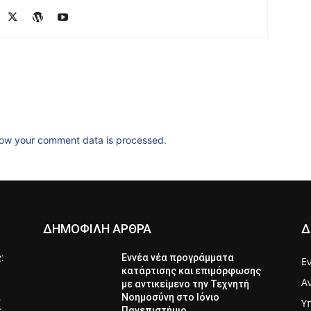
ow your comment data is processed.
ΔΗΜΟΦΙΛΗ ΑΡΘΡΑ
Δ
ς:
Εννέα νέα προγράμματα
Ε
κατάρτισης και επιμόρφωσης
Α
με αντικείμενο την Τεχνητή
α
Νοημοσύνη στο Ιόνιο
Υ
ε
Πανεπιστήμιο