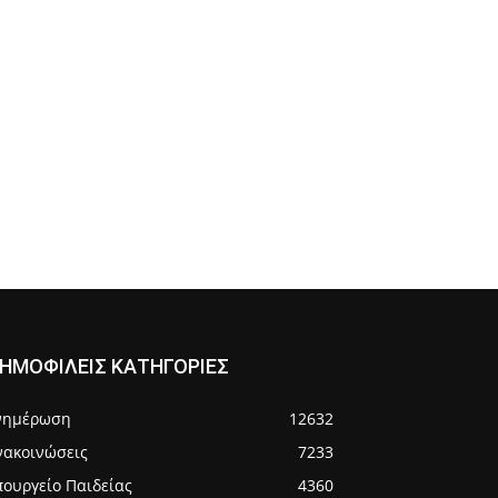
ΗΜΟΦΙΛΕΙΣ ΚΑΤΗΓΟΡΙΕΣ
νημέρωση
12632
νακοινώσεις
7233
πουργείο Παιδείας
4360