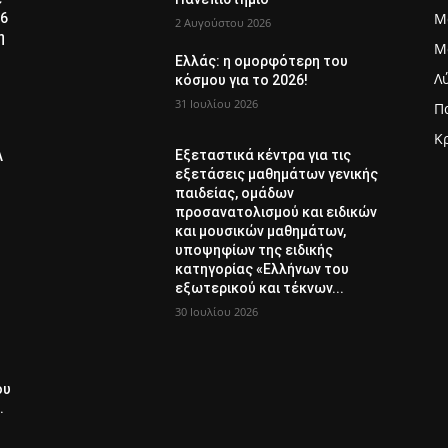
Μ
26
2 Αυγούστου 2026
η
Μ
Ελλάς: η ομορφότερη του
Λ
κόσμου για το 2026!
31 Ιουλίου 2026
Π
Κ
Εξεταστικά κέντρα για τις
Λ
εξετάσεις μαθημάτων γενικής
παιδείας, ομάδων
προσανατολισμού και ειδικών
και μουσικών μαθημάτων,
υποψηφίων της ειδικής
κατηγορίας «Ελλήνων του
εξωτερικού και τέκνων...
30 Ιουλίου 2026
ου
.