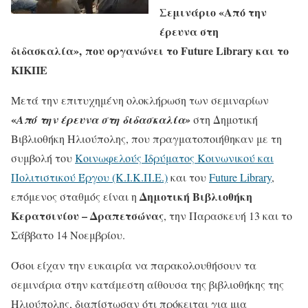
Σεμινάριο «Από την
έρευνα στη
διδασκαλία»,
που οργανώνει το
Future
Library
και το
ΚΙΚΠΕ
Μετά την επιτυχημένη ολοκλήρωση των σεμιναρίων
«
Από την έρευνα στη διδασκαλία»
στη Δημοτική
Βιβλιοθήκη Ηλιούπολης, που πραγματοποιήθηκαν με τη
συμβολή του
Κοινωφελούς Ιδρύματος Κοινωνικού και
Πολιτιστικού Έργου (Κ.Ι.Κ.Π.Ε.)
και του
Future Library
,
Δημοτική Βιβλιοθήκη
επόμενος σταθμός είναι η
Κερατσινίου – Δραπετσώνας
, την Παρασκευή 13 και το
Σάββατο 14 Νοεμβρίου.
Όσοι είχαν την ευκαιρία να παρακολουθήσουν τα
σεμινάρια στην κατάμεστη αίθουσα της βιβλιοθήκης της
Ηλιούπολης, διαπίστωσαν ότι πρόκειται για μια