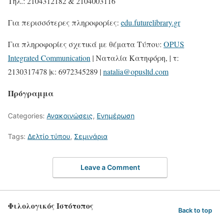
Tηλ.: 2104312182 & 2104003116
Για περισσότερες πληροφορίες:
edu.futurelibrary.gr
Για πληροφορίες σχετικά με θέματα Τύπου:
OPUS
Integrated Communication
| Ναταλία Κατηφόρη, | τ:
2130317478 |κ: 6972345289 |
natalia@opusltd.com
Πρόγραμμα
Categories:
Ανακοινώσεις
,
Ενημέρωση
Tags:
Δελτίο τύπου
,
Σεμινάρια
Leave a Comment
Φιλολογικός Ιστότοπος
Back to top