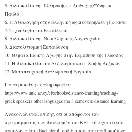
5. Διδασκαλία της Ελληνικής ως Δεύτερης/Ξένης σε
Παιδιά
6. Η Αξιολόγηση στην Ελληνική ως Δεύτερη/Ξένη Γλώσσα
7. Τεχνολογία και Εκπαίδευση
8. Διδασκαλία της Νεοελληνικής Λογοτεχνίας
9. Διαπολιτισμική Εκπαίδευση
10. Θέματα Ειδικής Αγωγής στην Εκμάθηση της Γλώσσας
11. Η Διδασκαλία του Λεξιλογίου και η Χρήση Λεξικών
12. Μεταπτυχιακή Διπλωματική Εργασία
Για περισσότερες πληροφορίες:
https://www.unic.ac.cy/el/schools/distance-learning/teaching-
greek-speakers-other-languages-ma-3-semesters-distance-learning
Aνακοινώνεται, επίσης, ότι οι απόφοιτοι του
προγράμματος των Διαδρομών του ΚΕΓ -κάτοχοι τίτλου
σπουδών τύπου Βachelor ή ισοδύναμου- που επιθυμούν να