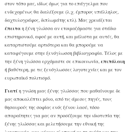
στον τόπο μας, ιδίως όμως για το επάγγελμα που
ενδεχομένως θα διαλέξουμε (λ.χ. έμπορος υπάλληλος,
δαχτυλογράφος, διπλωμάτης κτλ). Μας χρειάζεται
έπειτα
η ξένη γλώσσα αν ετοιμαζόμαστε για στάδιο
επιστημονικό, αφού με αυτή, και μάλιστα με αυτές, θα
καταρτιστούμε αρτιότερα και θα μπορούμε να
καταφύγουμε στην ξενόγλωσση βιβλιογραφία. Τέλος με
επιπόλαιη
την ξένη γλώσσα ερχόμαστε σε επικοινωνία,
ή βαθύτερη, με τις ξενόγλωσσες λογοτεχνίες και με τον
ευρωπαϊκό πολιτισμό.
Γιατί
η γνώση μιας ξένης γλώσσας που μαθαίνουμε δε
μας αποκαλύπτει μόνο, από τις άμεσες πηγές, τους
θησαυρούς της σοφίας ενός ξένου λαού, τόσο
απαραίτητες για μας αν προσέξουμε την ιδιοτυπία της
ξένης γλώσσας και μελετήσουμε την εθνική της
λογοτεχνία, μας φέρνει σ’ επαφή με τη σκέψη και την