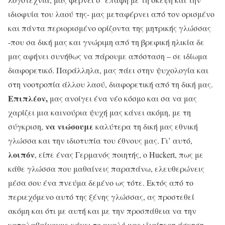
ιδιοφυία του λαού της- μας μεταφέρνει από τον ορισμένο
και πάντα περιορισμένο ορίζοντα της μητρικής γλώσσας
-που σα δική μας και γνώριμη από τη βρεφική ηλικία δε
μας αφήνει συνήθως να πάρουμε απόσταση – σε ιδίωμα
διαφορετικό. Παράλληλα, μας πάει στην ψυχολογία και
στη νοοτροπία άλλου λαού, διαφορετική από τη δική μας.
Επιπλέον,
μας ανοίγει ένα νέο κόσμο και σα να μας
χαρίζει μια καινούρια ψυχή μας κάνει ακόμη, με τη
να νιώσουμε
σύγκριση,
καλύτερα τη δική μας εθνική
γλώσσα και την ιδιοτυπία του έθνους μας. Γι’ αυτό,
λοιπόν
, είπε ένας Γερμανός ποιητής, ο Huckert, πως με
κάθε γλώσσα που μαθαίνεις παραπάνω, ελευθερώνεις
μέσα σου ένα πνεύμα δεμένο ως τότε. Εκτός από το
περιεχόμενο αυτό της ξένης γλώσσας, ας προστεθεί
ακόμη και ότι με αυτή και με την προσπάθεια να την
καταλαβαίνουμε κάνει το μυαλό μας ιδιαίτερη άσκηση.