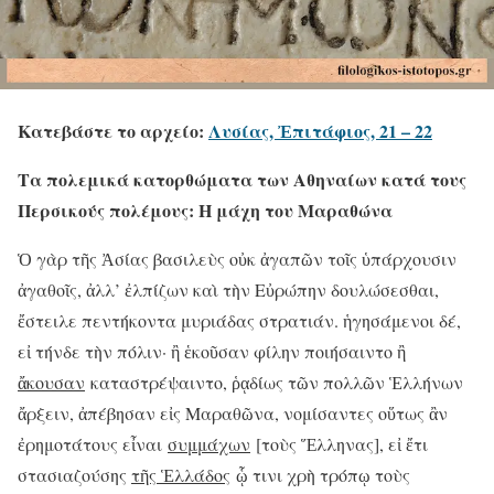
Κατεβάστε το αρχείο:
Λυσίας, Ἐπιτάφιος, 21 – 22
Τα πολεμικά κατορθώματα των Αθηναίων κατά τους
Περσικούς πολέμους: Η μάχη του Μαραθώνα
Ὁ γὰρ τῆς Ἀσίας βασιλεὺς οὐκ ἀγαπῶν τοῖς ὑπάρχουσιν
ἀγαθοῖς, ἀλλ’ ἐλπίζων καὶ τὴν Εὐρώπην δουλώσεσθαι,
ἔστειλε πεντήκοντα μυριάδας στρατιάν. ἡγησάμενοι δέ,
εἰ τήνδε τὴν πόλιν· ἢ ἑκοῦσαν φίλην ποιήσαιντο ἢ
ἄκουσαν
καταστρέψαιντο, ῥᾳδίως τῶν πολλῶν Ἑλλήνων
ἄρξειν, ἀπέβησαν εἰς Μαραθῶνα, νομίσαντες οὕτως ἂν
ἐρημοτάτους εἶναι
συμμάχων
[τοὺς Ἕλληνας], εἰ ἔτι
στασιαζούσης
τῆς Ἑλλάδος
ᾧ τινι χρὴ τρόπῳ τοὺς