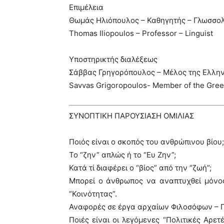
Επιμέλεια
Θωμάς Ηλιόπουλος – Καθηγητής – Γλωσσο
Τhomas Iliopoulos – Professor – Linguist
Υποστηρικτής διαλέξεως
Σάββας Γρηγορόπουλος – Μέλος της Ελλη
Savvas Grigoropoulos- Member of the Gre
ΣΥΝΟΠΤΙΚΗ ΠΑΡΟΥΣΙΑΣΗ ΟΜΙΛΙΑΣ
Ποιός είναι ο σκοπός του ανθρώπινου βίου;
Το “ζην” απλώς ή το “Ευ Ζην”;
Κατά τί διαφέρει ο “βίος” από την “ζωή”;
Μπορεί ο άνθρωπος να αναπτυχθεί μόνος 
“Κοινότητας”.
Αναφορές σε έργα αρχαίων Φιλοσόφων – Πλ
Ποιές είναι οι λεγόμενες “Πολιτικές Αρετ