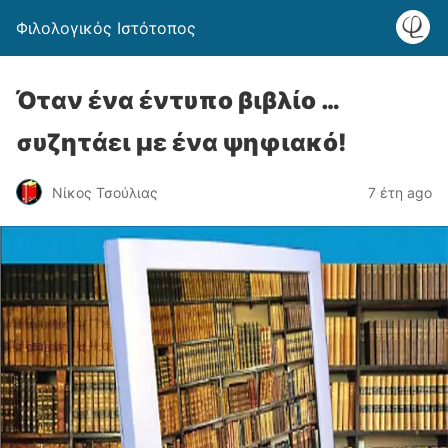
Φιλολογικός Ιστότοπος
Όταν ένα έντυπο βιβλίο …
συζητάει με ένα ψηφιακό!
Νίκος Τσούλιας
7 έτη ago