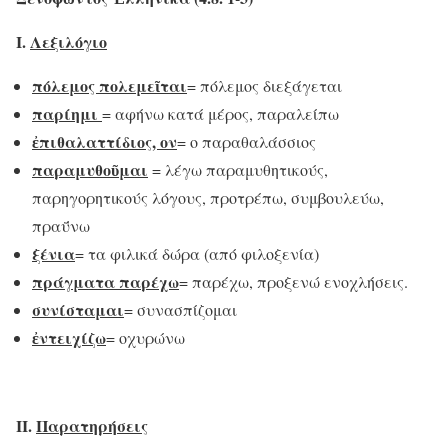
Ι.
Λεξιλόγιο
πόλεμος πολεμεῖται
= πόλεμος διεξάγεται
παρίημι
= αφήνω κατά μέρος, παραλείπω
ἐπιθαλαττίδιος
, ον
= ο παραθαλάσσιος
παραμυθοῦμαι
= λέγω παραμυθητικούς,
παρηγορητικούς λόγους, προτρέπω, συμβουλεύω,
πραΰνω
ξένια
= τα φιλικά δώρα (από φιλοξενία)
πράγματα παρέχω
= παρέχω, προξενώ ενοχλήσεις.
συνίσταμαι
= συνασπίζομαι
ἐντειχίζω
= οχυρώνω
ΙΙ.
Παρατηρήσεις