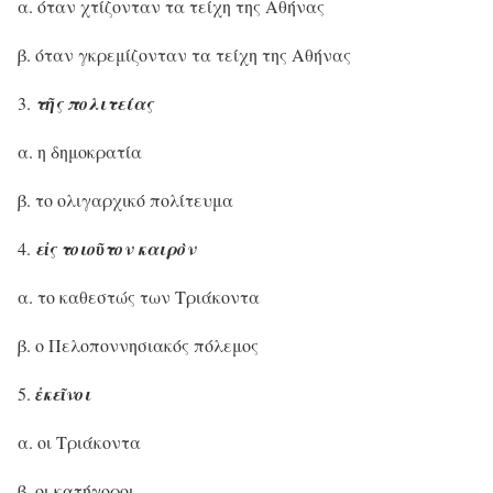
α. όταν χτίζονταν τα τείχη της Αθήνας
β. όταν γκρεμίζονταν τα τείχη της Αθήνας
τῆς πολιτείας
α. η δημοκρατία
β. το ολιγαρχικό πολίτευμα
εἰς τοιοῦτον καιρὸν
α. το καθεστώς των Τριάκοντα
β. ο Πελοποννησιακός πόλεμος
ἐκεῖνοι
α. οι Τριάκοντα
β. οι κατήγοροι