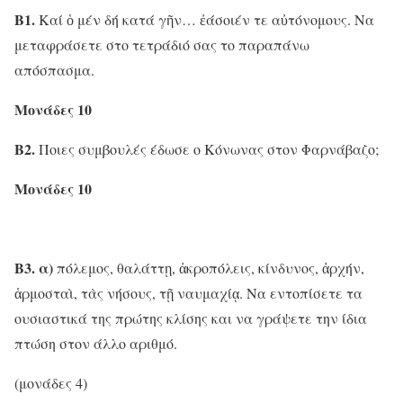
Β1.
Καί ὁ μέν δή κατά γῆν… ἐάσοιέν τε αὐτόνομους. Να
μεταφράσετε στο τετράδιό σας το παραπάνω
απόσπασμα.
Μονάδες 10
Β2.
Ποιες συμβουλές έδωσε ο Κόνωνας στον Φαρνάβαζο;
Μονάδες 10
Β3. α)
πόλεμος, θαλάττῃ, ἀκροπόλεις, κίνδυνος, ἀρχήν,
ἁρμοσταὶ, τὰς νήσους, τῇ ναυμαχίᾳ. Να εντοπίσετε τα
ουσιαστικά της πρώτης κλίσης και να γράψετε την ίδια
πτώση στον άλλο αριθμό.
(μονάδες 4)