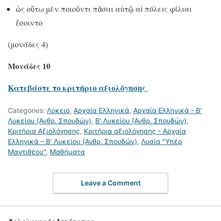
ὡς οὕτω μὲν ποιοῦντι πᾶσαι αὐτῷ αἱ πόλεις φίλιαι
ἔσοιντο
(μονάδες 4)
Μονάδες 10
Κατεβάστε το κριτήριο αξιολόγησης
Categories:
Λύκειο
,
Αρχαία Ελληνικά
,
Αρχαία Ελληνικά - Β’
Λυκείου (Ανθρ. Σπουδών)
,
Β' Λυκείου (Ανθρ. Σπουδών)
,
Κριτήρια Αξιολόγησης
,
Κριτήρια αξιολόγησης - Αρχαία
Ελληνικά – Β’ Λυκείου (Ανθρ. Σπουδών)
,
Λυσία "Υπέρ
Μαντιθέου"
,
Μαθήματα
Leave a Comment