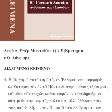
Λυσίας Ὑπέρ Μαντιθέου §§ 4-5 (Κριτήριο
αξιολόγησης)
ΔΙΔΑΓΜΕΝΟ ΚΕΙΜΕΝΟ
Ἡμᾶς γὰρ ὁ πατὴρ πρὸ τῆς ἐν Ἑλλησπόντῳ συμφορᾶς
ὡς Σάτυρον τὸν ἐν τῷ Πόντῳ διαιτησομένους ἐξέπεμψε,
καὶ οὔτε τῶν τειχῶν καθαιρουμένων <ἐπεδημοῦμεν>
οὔτε μεθισταμένης τῆς πολιτείας, ἀλλ’ ἤλθομεν πρὶν
τοὺς ἀπὸ Φυλῆς εἰς τὸν Πειραιᾶ κατελθεῖν πρότερον