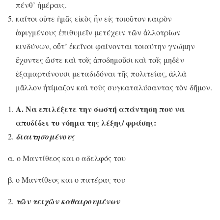
πένθ’ ἡμέραις.
καίτοι οὔτε ἡμᾶς εἰκὸς ἦν εἰς τοιοῦτον καιρὸν
ἀφιγμένους ἐπιθυμεῖν μετέχειν τῶν ἀλλοτρίων
κινδύνων, οὔτ’ ἐκεῖνοι φαίνονται τοιαύτην γνώμην
ἔχοντες ὥστε καὶ τοῖς ἀποδημοῦσι καὶ τοῖς μηδὲν
ἐξαμαρτάνουσι μεταδιδόναι τῆς πολιτείας, ἀλλὰ
μᾶλλον ἠτίμαζον καὶ τοὺς συγκαταλύσαντας τὸν δῆμον.
Α. Να επιλέξετε την σωστή απάντηση που να
αποδίδει το νόημα της λέξης/ φράσης:
διαιτησομένους
α. ο Μαντίθεος και ο αδελφός του
β. ο Μαντίθεος και ο πατέρας του
τῶν τειχῶν καθαιρουμένων