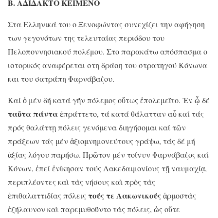
Β. ΑΔΙΔΑΚΤΟ
KEIMENO
Στα Ελληνικά του ο Ξενοφώντας συνεχίζει την αφήγηση
των γεγονότων της τελευταίας περιόδου του
Πελοποννησιακού πολέμου. Στο παρακάτω απόσπασμα ο
ιστορικός αναφέρεται στη δράση του στρατηγού Κόνωνα
και του σατράπη Φαρνάβαζου.
Καί ὁ μέν δή κατά γῆν πόλεμος οὕτως ἐπολεμεῖτο. Ἐν ᾧ δέ
ταῦτα πάντα
ἐπράττετο, τά κατά θάλατταν αὖ καί τάς
πρός θαλάττῃ πόλεις γενόμενα διηγήσομαι καί τῶν
πράξεων τάς μέν ἀξιομνημονεύτους γράψω, τάς δέ μή
ἀξίας λόγου παρήσω. Πρῶτον μέν τοίνυν Φαρνάβαζος καί
Κόνων, ἐπεί ἐνίκησαν τούς Λακεδαιμονίους τῇ ναυμαχίᾳ,
περιπλέοντες καὶ τὰς νήσους καὶ πρὸς τὰς
τούς τε Λακωνικούς
ἐπιθαλαττιδίας πόλεις
ἁρμοστὰς
ἐξήλαυνον καὶ παρεμυθοῦντο τὰς πόλεις, ὡς οὔτε