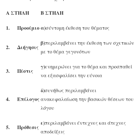
Α ΣΤΗΛΗ
Β ΣΤΗΛΗ
1.
Προοίμιο
α)
σύντομη έκθεση του θέματος
β)
περιλαμβάνει την έκθεση των σχετικών
2.
Διήγησις
με το θέμα γεγονότων
γ)
ενημερώνει για το θέμα και προσπαθεί
3.
Πίστις
να εξασφαλίσει την εύνοια
δ)
συνήθως περιλαμβάνει
4.
Επίλογος
ανακεφαλαίωση την βασικών θέσεων του
λόγου
ε)
περιλαμβάνει έντεχνες και άτεχνες
5.
Πρόθεσις
αποδείξεις