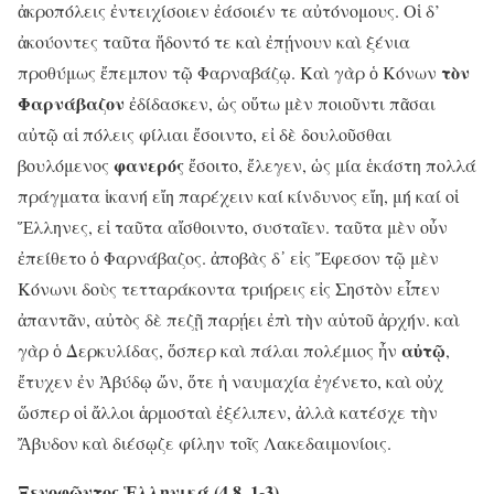
ἀκροπόλεις ἐντειχίσοιεν ἐάσοιέν τε αὐτόνομους. Οἱ δ’
ἀκούοντες ταῦτα ἥδοντό τε καὶ ἐπῄνουν καὶ ξένια
τὸν
προθύμως ἔπεμπον τῷ Φαρναβάζῳ. Καὶ γὰρ ὁ Κόνων
Φαρνάβαζον
ἐδίδασκεν, ὡς οὕτω μὲν ποιοῦντι πᾶσαι
αὐτῷ αἱ πόλεις φίλιαι ἔσοιντο, εἰ δὲ δουλοῦσθαι
φανερός
βουλόμενος
ἔσοιτο, ἔλεγεν, ὡς μία ἑκάστη πολλά
πράγματα ἱκανή εἴη παρέχειν καί κίνδυνος εἴη, μή καί οἱ
Ἕλληνες, εἰ ταῦτα αἴσθοιντο, συσταῖεν. ταῦτα μὲν οὖν
ἐπείθετο ὁ Φαρνάβαζος. ἀποβὰς δ᾽ εἰς Ἔφεσον τῷ μὲν
Κόνωνι δοὺς τετταράκοντα τριήρεις εἰς Σηστὸν εἶπεν
ἀπαντᾶν, αὐτὸς δὲ πεζῇ παρῄει ἐπὶ τὴν αὑτοῦ ἀρχήν. καὶ
αὐτῷ
γὰρ ὁ Δερκυλίδας, ὅσπερ καὶ πάλαι πολέμιος ἦν
,
ἔτυχεν ἐν Ἀβύδῳ ὤν, ὅτε ἡ ναυμαχία ἐγένετο, καὶ οὐχ
ὥσπερ οἱ ἄλλοι ἁρμοσταὶ ἐξέλιπεν, ἀλλὰ κατέσχε τὴν
Ἄβυδον καὶ διέσῳζε φίλην τοῖς Λακεδαιμονίοις.
Ξενοφῶντος Ἑλληνικά (4.8. 1-3)