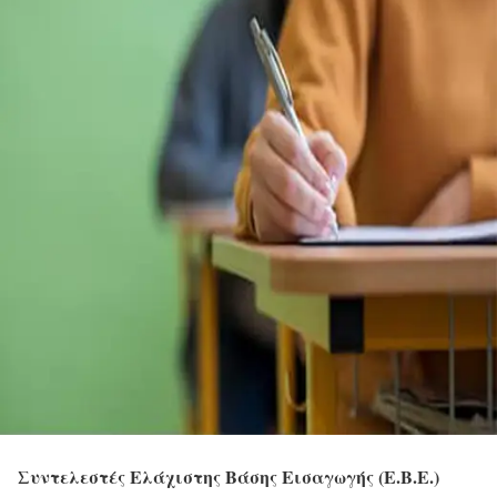
Συντελεστές Ελάχιστης Βάσης Εισαγωγής (Ε.Β.Ε.)