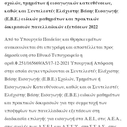
σχολών, τμημάτων ή εισαγωγικών κατευθύνσεων,
καθώς και Συντελεστές Ελάχιστης Βάσης Εισαγωγής
(Ε.Β.Ε.) ειδικών μαθημάτων και πρακτικών
δοκιμασιών πανελλαδικών εξετάσεων 2022
Από το Υπουργείο Παιδείας και Θρησκευμάτων
ανακοινώνεται ότι υπεγράφη και αποστέλλεται προς
δημοσίευση στο Εθνικό Τυπογραφείο η
αριθ.Φ.251/165669/A5/17-12-2021 Υπουργική Απόφαση
στην οποία συγκεντρώνονται οι Συντελεστές Ελάχιστης
Βάσης Εισαγωγής (Ε.Β.Ε.) Σχολών, Τμημάτων ή
Εισαγωγικών Κατευθύνσεων, καθώς και οι Συντελεστές
Ελάχιστης Βάσης Εισαγωγής (Ε.Β.Ε.) ειδικών μαθημάτων
και πρακτικών δοκιμασιών για την συμμετοχή των
υποψηφίων των πανελλαδικών εξετάσεων στη
διαδικασία επιλογής για εισαγωγή στα Α.Ε.Ι., στις Α.Ε.Α.,
στις σχολές των Α.Σ.Ε.Ι. και Α.Σ.Σ.Υ., στη Σ.Σ.Α.Σ., στις