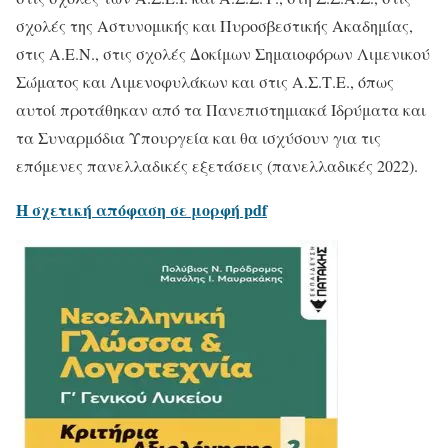
σχολές της Αστυνομικής και Πυροσβεστικής Ακαδημίας,
στις Α.Ε.Ν., στις σχολές Δοκίμων Σημαιοφόρων Λιμενικού
Σώματος και Λιμενοφυλάκων και στις Α.Σ.Τ.Ε., όπως
αυτοί προτάθηκαν από τα Πανεπιστημιακά Ιδρύματα και
τα Συναρμόδια Υπουργεία και θα ισχύσουν για τις
επόμενες πανελλαδικές εξετάσεις (πανελλαδικές 2022).
Η σχετική απόφαση σε μορφή pdf