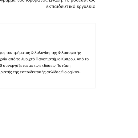
γραμμα του Ιδρύματος Ωνάση: Το podcast ως
εκπαιδευτικό εργαλείο
χος του τμήματος Φιλολογίας της Φιλοσοφικής
χνία από το Ανοιχτό Πανεπιστήμιο Κύπρου. Από το
8 συνεργάζεται με τις εκδόσεις Πατάκη
ριστής της εκπαιδευτικής σελίδας filologikos-