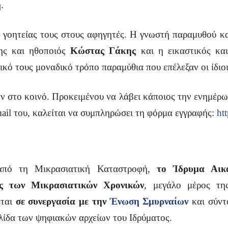
ή
.
ης γοητείας τους στους αφηγητές. Η γνωστή παραμυθού 
ης και ηθοποιός
Κώστας Γάκης
και η εικαστικός κα
ικό τους μοναδικό τρόπο παραμύθια που επέλεξαν οι ίδι
εάν στο κοινό. Προκειμένου να λάβει κάποιος την ενημέρ
ail του, καλείται να συμπληρώσει τη φόρμα εγγραφής:
ht
από τη Μικρασιατική Καταστροφή,
το Ίδρυμα Αικ
άς των Μικρασιατικών Χρονικών
, μεγάλο μέρος της
εται
σε συνεργασία με την
Ένωση Σμυρναίων
και σύντο
ελίδα των ψηφιακών αρχείων του Ιδρύματος.