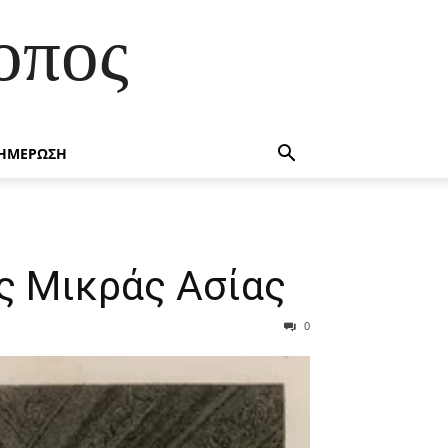
οπος
ΗΜΕΡΩΣΗ
ης Μικράς Ασίας
0