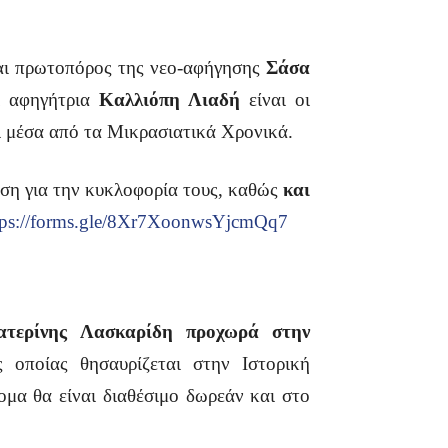
και πρωτοπόρος της νεο-αφήγησης
Σάσα
ι αφηγήτρια
Καλλιόπη Λιαδή
είναι οι
οι μέσα από τα Μικρασιατικά Χρονικά.
ωση για την κυκλοφορία τους, καθώς
και
tps://forms.gle/8Xr7XoonwsYjcmQq7
ατερίνης Λασκαρίδη προχωρά στην
 οποίας θησαυρίζεται στην Ιστορική
μα θα είναι διαθέσιμο δωρεάν και στο