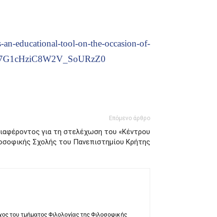
-an-educational-tool-on-the-occasion-of-
RNKy7G1cHziC8W2V_SoURzZ0
Επόμενο άρθρο
ιαφέροντος για τη στελέχωση του «Κέντρου
οσοφικής Σχολής του Πανεπιστημίου Κρήτης
χος του τμήματος Φιλολογίας της Φιλοσοφικής