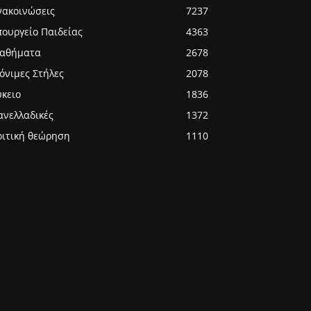
νακοινώσεις
7237
πουργείο Παιδείας
4363
αθήματα
2678
όνιμες Στήλες
2078
ύκειο
1836
ανελλαδικές
1372
ριτική θεώρηση
1110