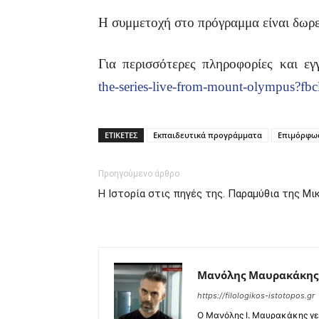
Η συμμετοχή στο πρόγραμμα είναι δωρε
Για περισσότερες πληροφορίες και ε
the-series-live-from-mount-olymp
ΕΤΙΚΕΤΕΣ
Εκπαιδευτικά προγράμματα
Επιμόρφω
Προηγούμενο άρθρο
Η Ιστορία στις πηγές της. Παραμύθια της Μι
Μανόλης Μαυρακάκης
https://filologikos-istotopos.gr
Ο Μανόλης I. Μαυρακάκης γεν