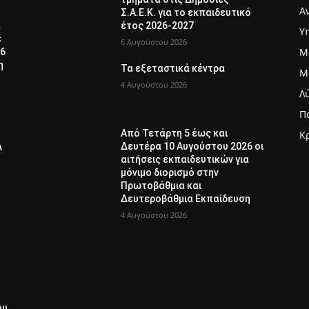
Α
Σ.Α.Ε.Κ. για το εκπαιδευτικό
α
έτος 2026-2027
Υ
ε
6 Αυγούστου 2026
Μ
26
η
Τα εξεταστικά κέντρα
Μ
4 Αυγούστου 2026
Λ
Π
Από Τετάρτη 5 έως και
Κ
Δευτέρα 10 Αυγούστου 2026 οι
Λ
αιτήσεις εκπαιδευτικών για
μόνιμο διορισμό στην
Πρωτοβάθμια και
Δευτεροβάθμια Εκπαίδευση
4 Αυγούστου 2026
ου