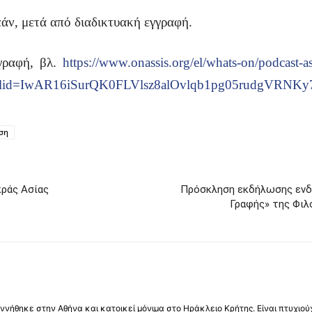
άν, μετά από διαδικτυακή εγγραφή.
γγραφή, βλ.
https://www.onassis.org/el/whats-on/podcast-as
us?fbclid=IwAR16iSurQK0FLVlsz8alOvlqb1pg05rudgV
ση
κράς Ασίας
Πρόσκληση εκδήλωσης ενδ
Γραφής» της Φιλ
νήθηκε στην Αθήνα και κατοικεί μόνιμα στο Ηράκλειο Κρήτης. Είναι πτυχιού