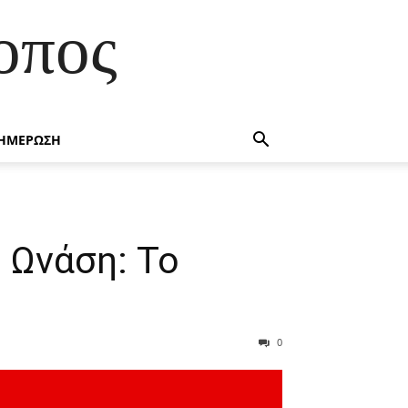
οπος
ΗΜΕΡΩΣΗ
 Ωνάση: Το
0