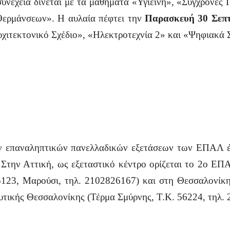
υνέχεια δίνεται με τα μαθήματα «Υγιεινή», «Σύγχρονες 
Θερμάνσεων». Η αυλαία πέφτει την
Παρασκευή 30 Σεπτ
χιτεκτονικό Σχέδιο», «Ηλεκτροτεχνία 2» και «Ψηφιακά 
ν επαναληπτικών πανελλαδικών εξετάσεων των ΕΠΑΛ έτο
. Στην Αττική, ως εξεταστικό κέντρο ορίζεται το 2ο ΕΠ
23, Μαρούσι, τηλ. 2102826167) και στη Θεσσαλονίκη, 
τικής Θεσσαλονίκης (Τέρμα Σμύρνης, Τ.Κ. 56224, τηλ.