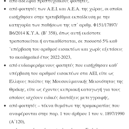
από αδέλφια προπτυχιακούς φοιτητές,
από φοιτητές των Α.Ε.Ι. και Α.Ε.Α. της χώρας, οι οποίοι
εισήχθησαν στην τριτοβάθμια εκπαίδευση με την
κατηγορία των παθήσεων της υπ΄ αριθμ. Φ151/17897/
Β6/2014 Κ.Υ.Α. (Β’ 358), όπως αυτή εκάστοτε
τροποποιείται ή αντικαθίσταται, σε ποσοστό 5% καθ
΄υπέρβαση του αριθμού εισακτέων και χωρίς εξετάσεις
το ακαδημαϊκό έτος 2022-2023,
από ενδιαφερόμενους φοιτητές που εισήχθησαν καθ΄
υπέρβαση του αριθμού εισακτέων στα ΑΕΙ, είτε ως
Έλληνες πολίτες της Μουσουλμανικής Μειονότητας της
Θράκης, είτε ως έχοντες κυπριακή καταγωγή για τους
οποίους ισχύουν ειδικές διατάξεις μετεγγραφής,
από φοιτητές – τέκνα θυμάτων της τρομοκρατίας που
αναφέρονται στην παρ. 1 του άρθρου 1 του ν. 1897/1990
(Α΄120),