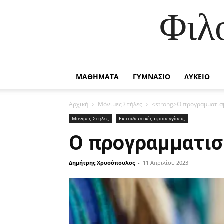
Φιλ
ΜΑΘΗΜΑΤΑ
ΓΥΜΝΑΣΙΟ
ΛΥΚΕΙΟ
Αρχική
Μόνιμες Στήλες
<strong>Ο προγραμματισ
Μόνιμες Στήλες
Εκπαιδευτικές προσεγγίσεις
Ο προγραμματι
Δημήτρης Χρυσόπουλος
-
11 Απριλίου 2023