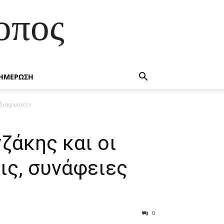
οπος
ΗΜΕΡΩΣΗ
 διαφωνίες»
ζάκης και οι
ις, συνάφειες
0