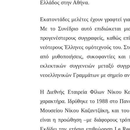
Ελλάδος στην Αθήνα.
Εκατοντάδες μελέτες έχουν γραφτεί για
Με το Συνέδριο αυτό επιδιώκεται μ
προγενέστερους συγγραφείς, καθώς επ
νεότερους Έλληνες ομότεχνούς του. Στ
από μυθοποιήσεις, συκοφαντίες και
εκλεκτικών συγγενειών μεταξύ συγγ
νεοελληνικών Γραμμάτων με σημείο αν
Η Διεθνής Εταιρεία Φίλων Νίκου Κα
χαρακτήρα. Ιδρύθηκε το 1988 στο Πανε
Μουσείου Νίκου Καζαντζάκη, και του
είναι η προώθηση –με διάφορους τρόπ
Εκδίδει την ετήσια επιθεώρηση Le Reg