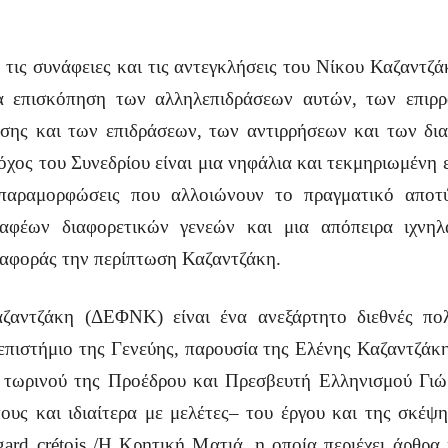
 τις συνάφειες και τις αντεγκλήσεις του Νίκου Καζαντζ
ια επισκόπηση των αλληλεπιδράσεων αυτών, των επιρ
ίσης και των επιδράσεων, των αντιρρήσεων και των δια
όχος του Συνεδρίου είναι μια νηφάλια και τεκμηριωμένη 
 παραμορφώσεις που αλλοιώνουν το πραγματικό απο
ραφέων διαφορετικών γενεών και μια απόπειρα ιχνηλ
αφοράς την περίπτωση Καζαντζάκη.
ζαντζάκη (ΔΕΦΝΚ) είναι ένα ανεξάρτητο διεθνές πολ
πιστήμιο της Γενεύης, παρουσία της Ελένης Καζαντζάκη
 τωρινού της Προέδρου και Πρεσβευτή Ελληνισμού Γιώ
ους και ιδιαίτερα με μελέτες– του έργου και της σκέψ
ard crétois /Η Κρητική Ματιά, η οποία περιέχει άρθρα