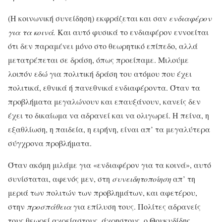
(Η κοινωνική συνείδηση) εκφράζεται και σαν
ενδιαφέρον
για τα κοινά.
Και αυτό φυσικά το ενδιαφέρον εννοείται
ότι δεν παραμένει μόνο στο θεωρητικό επίπεδο, αλλά
μετατρέπεται σε δράση, όπως προείπαμε. Μιλούμε
λοιπόν εδώ για πολιτική δράση του ατόμου που έχει
πολιτικά, εθνικά ή πανεθνικά ενδι­αφέροντα. Όταν τα
προβλήματα μεγαλώνουν και επαυξάνουν, κανείς δεν
έχει το δικαίωμα να αδρανεί και να ολιγωρεί. Η πείνα, η
εξαθλίωση, η παιδεία, η ειρήνη, είναι απ’ τα μεγαλύτερα
σύγχρονα προβλήματα.
Όταν ακόμη μιλάμε για «ενδιαφέρον για τα κοινά», αυτό
συνίσταται, αφενός μεν, στη
συνειδητοποίηση
απ’ τη
μεριά των πολιτών των προβλημάτων, και αφετέρου,
στην
προσπάθεια
για επίλυση τους. Πολίτες αδρανείς
τους θεωρεί αχρείαστους, άχρηστους, ο Θουκυδίδης.