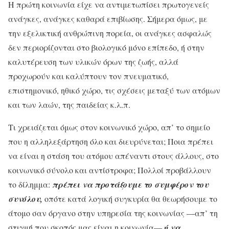
H πρώτη κοινωνία είχε να αντιμετωπίσει πρωτογενείς
ανάγκες, ανάγκες καθαρά επιβίωσης. Σήμερα όμως, με
την εξελικτική ανθρώπινη πορεία, οι ανάγκες ασφαλώς
δεν περιορίζονται στο βιολογικό μόνο επίπεδο, ή στην
καλυτέρευση των υλικών όρων της ζωής, αλλά
προχωρούν και καλύπτουν τον πνευματικό,
επιστημονικό, ηθικό χώρο, τις σχέσεις μεταξύ των ατόμων
και των λαών, της παιδείας κ.λ.π.
Τι χρειάζεται όμως στον κοινωνικό χώρο, απ’ το σημείο
που η αλληλεξάρτηση όλο και διευρύνεται; Ποια πρέπει
να είναι η στάση του ατόμου απέναντι στους άλλους, στο
κοινωνικό σύνολο και αντίστροφα; Πολλοί προβάλλουν
το δίλημμα:
πρέπει να προτάξουμε το συμφέρον του
συνόλου,
οπότε κατά λογική συγκυρία θα θεωρήσουμε το
άτομο σαν όργανο στην υπηρεσία της κοινωνίας —απ’ τη
στιγμή που σκοπός μας είναι η κοινωνία—
ή να