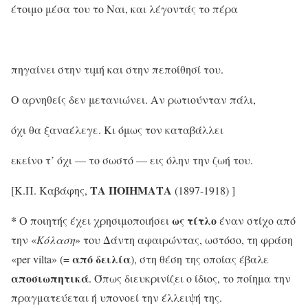
έτοιμο μέσα του το Ναι, και λέγοντάς το πέρα
πηγαίνει στην τιμή και στην πεποίθησί του.
Ο αρνηθείς δεν μετανιώνει. Αν ρωτιούνταν πάλι,
όχι θα ξαναέλεγε. Κι όμως τον καταβάλλει
εκείνο τ’ όχι — το σωστό — εις όλην την ζωή του.
ΤΑ ΠΟΙΗΜΑΤΑ
[Κ.Π. Καβάφης,
(1897-1918) ]
*
ως τίτλο
Ο ποιητής έχει χρησιμοποιήσει
έναν στίχο από
την «
Κόλαση
» του Δάντη αφαιρώντας, ωστόσο, τη φράση
από δειλία
«per vilta» (=
), στη θέση της οποίας έβαλε
αποσιωπητικά
. Όπως διευκρινίζει ο ίδιος, το ποίημα την
πραγματεύεται ή υπονοεί την έλλειψή της.