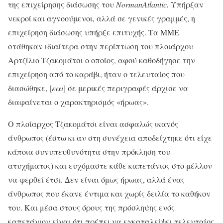
της επιχείρησης διάσωσης του
NormanAtlantic
.
Υπήρξαν
νεκροί και αγνοούμενοι, αλλά σε γενικές γραμμές, η
επιχείρηση διάσωσης υπήρξε επιτυχής. Τα ΜΜΕ
στάθηκαν ιδιαίτερα στην περίπτωση του πλοιάρχου
Αρτζίλιο Τζακομάτσι ο οποίος, αφού καθοδήγησε την
επιχείρηση από το καράβι, ήταν ο τελευταίος που
διασώθηκε, [
και
] σε μερικές περιγραφές άρχισε να
διαφαίνεται ο χαρακτηρισμός «ήρωας».
Ο πλοίαρχος Τζακομάτσι είναι ασφαλώς ικανός
άνθρωπος (έστω κι αν στη συνέχεια αποδείχτηκε ότι είχε
κάποια συνυπευθυνότητα στην πρόκληση του
ατυχήματος) και ευχόμαστε κάθε καπετάνιος στο μέλλον
να φερθεί έτσι. Δεν εί­ναι όμως ήρωας, αλλά ένας
άνθρωπος που έκανε έντιμα και χω­ρίς δειλία το καθήκον
του. Και μέσα στους όρους της πρόσληψης ενός
καπετάνιου είναι ότι πρέπει να εγκαταλείψει τελευταίος