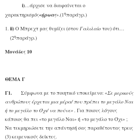
i
)
…άρχισε να διαφαίνεται ο
η
χαρακτηρισμός
«ήρωας
».(1
παράγρ.)
ii
)
Ο Μπρεχτ μας θυμίζει (στον
Γαλιλαίο
του) ότι…
η
(2
παράγρ.)
Μονάδες 10
ΘΕΜΑ Γ
Γ1.
Σύμφωνα με το ποιητικό υποκείμενο: «
Σε μερικούς
ανθρώπους έρχεται μια μέρα/ που πρέπει το μεγάλο Ναι
ή το μεγάλο το Όχι/ να πούνε» .
Για ποιους λόγους
κάποιος θα πει «το μεγάλο Ναι» ή «το μεγάλο το Όχι» ;
Να τεκμηριώσετε την απάντησή σας παραθέτοντας τρεις
(3) κειμενικούς δείκτες.