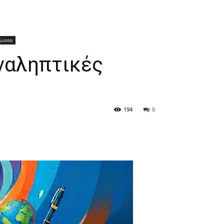
λώσσα
ναληπτικές
194
0