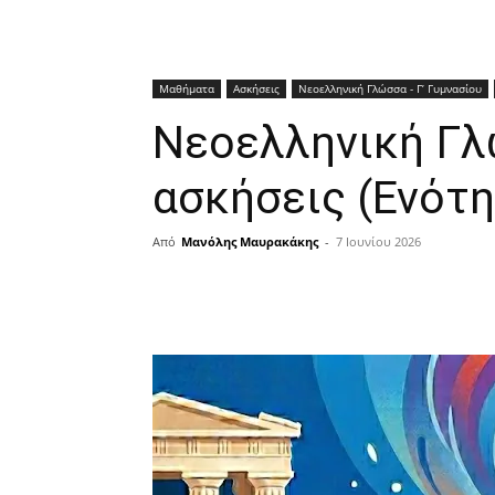
Μαθήματα
Ασκήσεις
Νεοελληνική Γλώσσα - Γ’ Γυμνασίου
Νεοελληνική Γλ
ασκήσεις (Ενότη
Από
Μανόλης Μαυρακάκης
-
7 Ιουνίου 2026