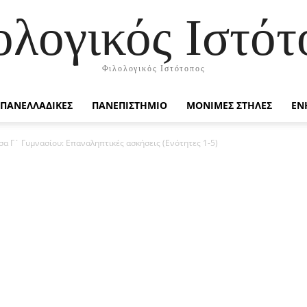
ολογικός Ιστότ
Φιλολογικός Ιστότοπος
ΠΑΝΕΛΛΑΔΙΚΕΣ
ΠΑΝΕΠΙΣΤΗΜΙΟ
ΜΟΝΙΜΕΣ ΣΤΗΛΕΣ
ΕΝ
α Γ´ Γυμνασίου: Επαναληπτικές ασκήσεις (Ενότητες 1-5)