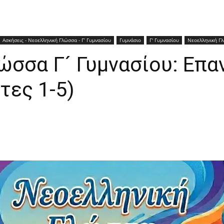
Ασκήσεις - Νεοελληνική Γλώσσα - Γ’ Γυμνασίου
Γυμνάσιο
Γ' Γυμνασίου
Νεοελληνική Γ
ώσσα Γ´ Γυμνασίου: Επα
τες 1-5)