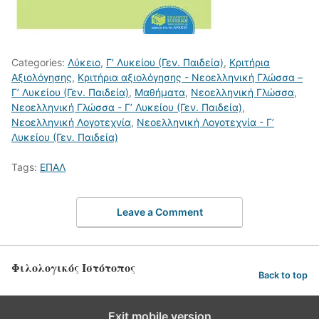
Categories:
Λύκειο
,
Γ' Λυκείου (Γεν. Παιδεία)
,
Κριτήρια
Αξιολόγησης
,
Κριτήρια αξιολόγησης - Νεοελληνική Γλώσσα –
Γ’ Λυκείου (Γεν. Παιδεία)
,
Μαθήματα
,
Νεοελληνική Γλώσσα
,
Νεοελληνική Γλώσσα - Γ’ Λυκείου (Γεν. Παιδεία)
,
Νεοελληνική Λογοτεχνία
,
Νεοελληνική Λογοτεχνία - Γ’
Λυκείου (Γεν. Παιδεία)
Tags:
ΕΠΑΛ
Leave a Comment
Φιλολογικός Ιστότοπος
Back to top
Exit mobile version