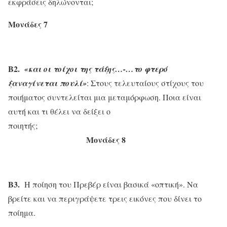
εκφράσεις δηλώνονται;
Μονάδες 7
Β2.
«και οι τοίχοι της τάξης…-…το φτερό
ξαναγίνεται πουλί»
: Στους τελευταίους στίχους του
ποιήματος συντελείται μια μεταμόρφωση. Ποια είναι
αυτή και τι θέλει να δείξει ο
ποιητής;
Μονάδες 8
Β3.
Η ποίηση του Πρεβέρ είναι βασικά «οπτική». Να
βρείτε και να περιγράψετε τρεις εικόνες που δίνει το
ποίημα.