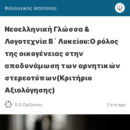
Φιλολογικός Ιστότοπος
Νεοελληνική Γλώσσα &
Λογοτεχνία Β´ Λυκείου:Ο ρόλος
της οικογένειας στην
αποδυνάμωση των αρνητικών
στερεοτύπων(Κριτήριο
Αξιολόγησης)
Ε.Ο.Ορίζοντες
2 έτη ago