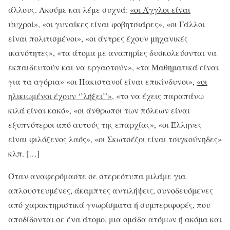
άλλους. Ακούμε και λέμε συχνά:
«οι Άγγλοι είναι
ψυχροί»
, «οι γυναίκες είναι φοβητσιάρες», «οι Γάλλοι
είναι πολιτισμένοι», «οι άντρες έχουν μηχανικές
ικανότητες», «τα άτομα με αναπηρίες δυσκολεύονται να
εκπαιδευτούν και να εργαστούν», «τα Μαθηματικά είναι
για τα αγόρια» «οι Πακιστανοί είναι επικίνδυνοι»,
«οι
ηλικιωμένοι έχουν ‘’λήξει’’»
, «το να έχεις παραπάνω
κιλά είναι κακό», «οι άνθρωποι των πόλεων είναι
εξυπνότεροι από αυτούς της επαρχίας», «οι Έλληνες
είναι φιλόξενος λαός», «οι Σκωτσέζοι είναι τσιγκούνηδες»
κλπ. […]
Όταν αναφερόμαστε σε στερεότυπα μιλάμε για
απλουστευμένες, άκαμπτες αντιλήψεις, συνοδευόμενες
από χαρακτηριστικά γνωρίσματα ή συμπεριφορές, που
αποδίδονται σε ένα άτομο, μια ομάδα ατόμων ή ακόμα και