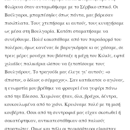
Φλώρινα όταν ανταμωθήκαμε με το Σέρβικο ιππικό. Οι
Βούλγαροι, μπαμπέσηδες όπως πάντα, μας βάρεσαν
πισώπλατα. Τους χτυπήσαμε κι αυτούς, τους κυνηγήσαμε
ως μέσα στη Βουλγαρία. Κατόπι σταματήσαμε να
συνέρθουμε. Πολύ κακοπάθαμε από τον παραδαρμό του
πολέμου, όμως κανένας δε βαρυγκόμησε κι ας χάσαμε, σε
τρεις μέρες μονάχα που βάσταξε η μάχη του Κιλκίς, εφτά
χιλιάδες παλικάρια ώσπου να ξετοπίσουμε τους
Βουλγάρους. Το τραγούδι μας έλεγε γι’ αυτούς: «ο
άπιστος, ο δόλιος ο σύμμαχος». Σαν κατάκατσε ο αγώνας,
η ενωμοτία μου βρέθηκε να φρουρεί ένα γεφύρι πάνω
από την Έδεσσα. Χειμώνας ήταν, όλα, βράχοι, δέντρα,
κουκουλωμένα από το χιόνι. Κρυώναμε πολύ με τη μισή
κουβέρτα. Όσοι από τη συντροφιά μας είχαν σκοτωθεί ή
σακατέφτηκαν, αντικατεστάθηκαν από παλιούς
στρατιώτες. Όμως και πάλι οι περισσότεροι είμασταν