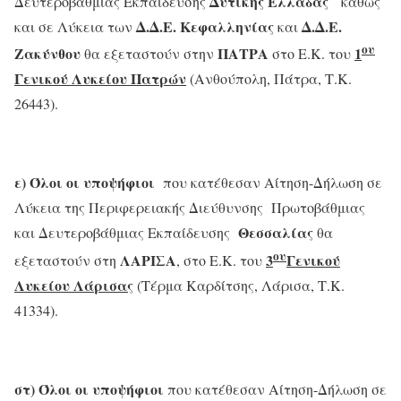
Δυτικής Ελλάδας
Δευτεροβάθμιας Εκπαίδευσης
καθώς
Δ.Δ.Ε. Κεφαλληνίας
Δ.Δ.Ε.
και σε Λύκεια των
και
ου
Ζακύνθου
ΠΑΤΡΑ
1
θα εξεταστούν στην
στο Ε.Κ. του
Γενικού Λυκείου Πατρών
(Ανθούπολη, Πάτρα, Τ.Κ.
26443).
ε)
Όλοι οι υποψήφιοι
που κατέθεσαν Αίτηση-Δήλωση σε
Λύκεια της Περιφερειακής Διεύθυνσης Πρωτοβάθμιας
Θεσσαλίας
και Δευτεροβάθμιας Εκπαίδευσης
θα
ου
ΛΑΡΙΣΑ
3
Γενικού
εξεταστούν στη
, στο Ε.Κ. του
Λυκείου Λάρισας
(Τέρμα Καρδίτσης, Λάρισα, Τ.Κ.
41334).
στ)
Όλοι οι υποψήφιοι
που κατέθεσαν Αίτηση-Δήλωση σε