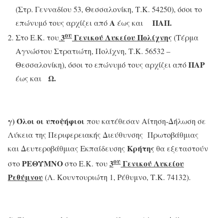
(Στρ. Γενναδίου 53, Θεσσαλονίκη, Τ.Κ. 54250), όσοι το
Α
ΠΑΠ.
επώνυμό τους αρχίζει από
έως και
ου
3
Γενικού Λυκείου Πολίχνης
Στο Ε.Κ. του
(Τέρμα
Αγνώστου Στρατιώτη, Πολίχνη, Τ.Κ. 56532 –
ΠΑΡ
Θεσσαλονίκη), όσοι το επώνυμό τους αρχίζει από
Ω.
έως και
γ)
Όλοι οι υποψήφιοι
που κατέθεσαν Αίτηση-Δήλωση σε
Λύκεια της Περιφερειακής Διεύθυνσης Πρωτοβάθμιας
Κρήτης
και Δευτεροβάθμιας Εκπαίδευσης
θα εξεταστούν
ου
ΡΕΘΥΜΝΟ
3
Γενικού Λυκείου
στο
στο Ε.Κ. του
Ρεθύμνου
(Λ. Κουντουριώτη 1, Ρέθυμνο, Τ.Κ. 74132).