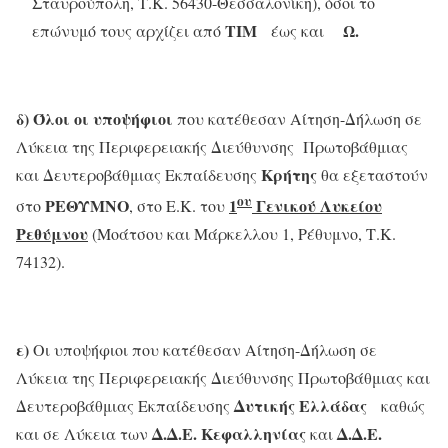
Σταυρούπολη, Τ.Κ. 56430-Θεσσαλονίκη), όσοι το
ΤΙΜ
Ω.
επώνυμό τους αρχίζει από
έως και
δ)
Όλοι οι υποψήφιοι
που κατέθεσαν Αίτηση-Δήλωση σε
Λύκεια της Περιφερειακής Διεύθυνσης Πρωτοβάθμιας
Κρήτης
και Δευτεροβάθμιας Εκπαίδευσης
θα εξεταστούν
ου
ΡΕΘΥΜΝΟ
1
Γενικού Λυκείου
στο
, στο Ε.Κ. του
Ρεθύμνου
(Μοάτσου και Μάρκελλου 1, Ρέθυμνο, Τ.Κ.
74132).
ε)
Οι υποψήφιοι που κατέθεσαν Αίτηση-Δήλωση σε
Λύκεια της Περιφερειακής Διεύθυνσης Πρωτοβάθμιας και
Δυτικής Ελλάδας
Δευτεροβάθμιας Εκπαίδευσης
καθώς
Δ.Δ.Ε. Κεφαλληνίας
Δ.Δ.Ε.
και σε Λύκεια των
και