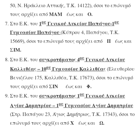
50, Ν. Ηράκλειο Αττικής, Τ.Κ. 14122), όσοι το επώνυμό
ΜΑΜ
Ο.
τους αρχίζει από
έως και
ου
ου
1
Γενικού Λυκείου Παπάγου-1
Στο Ε.Κ. του
Γυμνασίου Παπάγου
(Κύπρου 4, Παπάγου, Τ.Κ.
Π
15669), όσοι το επώνυμό τους αρχίζει από
έως και
ΣΙΜ.
ου
συγκροτήματος 4
Γενικού Λυκείου
Στο Ε.Κ. του
ου
Καλλιθέας – 10
Γυμνασίου Καλλιθέας
(Ελευθερίου
Βενιζέλου 175, Καλλιθέα, Τ.Κ. 17673), όσοι το επώνυμό
ΣΙΝ
Φ.
τους αρχίζει από
έως και
ου
συγκροτήματος 1
Γενικού Λυκείου
Στο Ε.Κ. του
ου
Αγίου Δημητρίου – 1
Γυμνασίου Αγίου Δημητρίου
(Στρ. Παπάγου 23, Άγιος Δημήτριος, Τ.Κ. 17343), όσοι το
Χ
Ω.
επώνυμό τους αρχίζει από
έως και