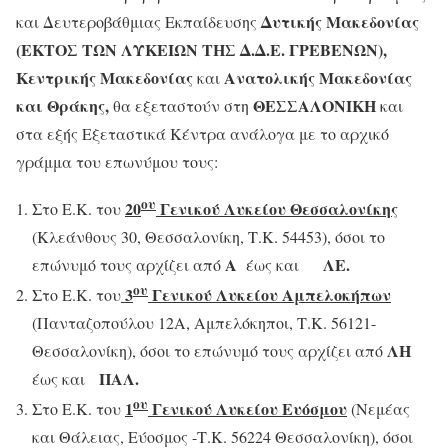
Δυτικής Μακεδονίας
και Δευτεροβάθμιας Εκπαίδευσης
(ΕΚΤΟΣ ΤΩΝ ΛΥΚΕΙΩΝ ΤΗΣ Δ.Δ.Ε. ΓΡΕΒΕΝΩΝ),
Κεντρικής Μακεδονίας
Ανατολικής Μακεδονίας
και
και Θράκης,
ΘΕΣΣΑΛΟΝΙΚΗ
θα εξεταστούν στη
και
στα εξής Εξεταστικά Κέντρα ανάλογα με το αρχικό
γράμμα του επωνύμου τους:
ου
20
Γενικού Λυκείου Θεσσαλονίκης
Στο Ε.Κ. του
(Κλεάνθους 30, Θεσσαλονίκη, Τ.Κ. 54453), όσοι το
Α
ΛΕ.
επώνυμό τους αρχίζει από
έως και
ου
3
Γενικού Λυκείου Αμπελοκήπων
Στο Ε.Κ. του
(Πανταζοπούλου 12Α, Αμπελόκηποι, Τ.Κ. 56121-
ΛΗ
Θεσσαλονίκη), όσοι το επώνυμό τους αρχίζει από
ΠΑΛ.
έως και
ου
1
Γενικού Λυκείου Ευόσμου
Στο Ε.Κ. του
(Νεμέας
και Θάλειας, Εύοσμος -Τ.Κ. 56224 Θεσσαλονίκη), όσοι