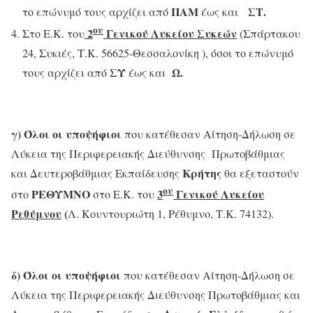
ΠΑΜ
ΣΤ.
το επώνυμό τους αρχίζει από
έως και
ου
2
Γενικού Λυκείου Συκεών
Στο Ε.Κ. του
(Σπάρτακου
24, Συκιές, Τ.Κ. 56625-Θεσσαλονίκη ), όσοι το επώνυμό
ΣΥ
Ω.
τους αρχίζει από
έως και
γ)
Όλοι οι υποψήφιοι
που κατέθεσαν Αίτηση-Δήλωση σε
Λύκεια της Περιφερειακής Διεύθυνσης Πρωτοβάθμιας
Κρήτης
και Δευτεροβάθμιας Εκπαίδευσης
θα εξεταστούν
ου
ΡΕΘΥΜΝΟ
3
Γενικού Λυκείου
στο
στο Ε.Κ. του
Ρεθύμνου
(
Λ. Κουντουριώτη 1, Ρέθυμνο, Τ.Κ. 74132).
δ)
Όλοι οι υποψήφιοι
που κατέθεσαν Αίτηση-Δήλωση σε
Λύκεια της Περιφερειακής Διεύθυνσης Πρωτοβάθμιας και