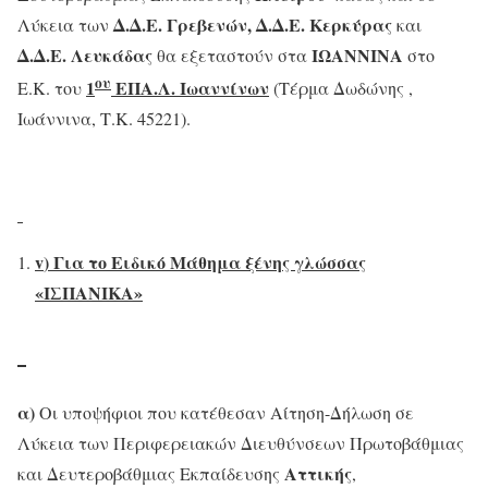
Δ.Δ.Ε. Γρεβενών, Δ.Δ.Ε. Κερκύρας
Λύκεια των
και
Δ.Δ.Ε. Λευκάδας
ΙΩΑΝΝΙΝΑ
θα εξεταστούν στα
στο
ου
1
ΕΠΑ.Λ. Ιωαννίνων
Ε.Κ. του
(Τέρμα Δωδώνης ,
Ιωάννινα, Τ.Κ. 45221).
v
) Για το Ειδικό Μάθημα ξένης γλώσσας
«ΙΣΠΑΝΙΚΑ»
α)
Οι υποψήφιοι που κατέθεσαν Αίτηση-Δήλωση σε
Λύκεια των Περιφερειακών Διευθύνσεων Πρωτοβάθμιας
Αττικής
και Δευτεροβάθμιας Εκπαίδευσης
,