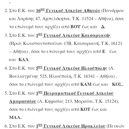
.
ου
16
Γενικού Λυκείου Αθηνών
Στο Ε.Κ. του
(Πανόρμου
και Λαρίσης 47, Αμπελόκηποι, Τ.Κ. 11524 – Αθήνα), όσοι
ΒΟΥ
Δ.
το επώνυμό τους αρχίζει από
έως και
ου
1
Γενικού Λυκείου Καισαριανής
Στο Ε.Κ. του
(Ηρώς Κωνσταντοπούλου 13Β, Καισαριανή, Τ.Κ. 16121
Ε
– Αθήνα) , όσοι το επώνυμό τους αρχίζει από
έως
ΚΑΛ
και
.
ου
5
Γενικού Λυκείου Ηλιούπολης
Στο Ε.Κ. του
(Λ.
Βουλιαγμένης 525, Ηλιούπολη, Τ.Κ. 16341 – Αθήνα) ,
ΚΑΜ
ΚΟΣ.
όσοι το επώνυμό τους αρχίζει από
έως και
ου
1
Πειραματικού Γενικού Λυκείου
Στο Ε.Κ. του
Αμαρουσίου
(Λ. Κηφισίας 213, Μαρούσι, Τ.Κ. 15124),
ΚΟΤ
όσοι το επώνυμό τους αρχίζει από
έως και
ΜΑΛ.
ου
1
Γενικού Λυκείου Ηρακλείου
Στο Ε.Κ. του
(Πευκών