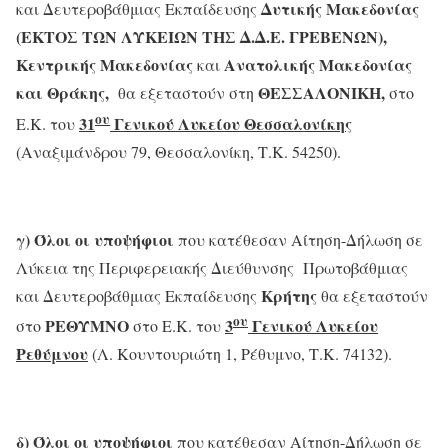
Δυτικής Μακεδονίας
και Δευτεροβάθμιας Εκπαίδευσης
(ΕΚΤΟΣ ΤΩΝ ΛΥΚΕΙΩΝ ΤΗΣ Δ.Δ.Ε. ΓΡΕΒΕΝΩΝ)
,
Κεντρικής Μακεδονίας
Ανατολικής Μακεδονίας
και
και Θράκης
,
ΘΕΣΣΑΛΟΝΙΚΗ,
θα εξεταστούν στη
στο
ου
31
Γενικού Λυκείου Θεσσαλονίκης
Ε.Κ. του
(Αναξιμάνδρου 79, Θεσσαλονίκη, Τ.Κ. 54250).
γ)
Όλοι οι υποψήφιοι
που κατέθεσαν Αίτηση-Δήλωση σε
Λύκεια της Περιφερειακής Διεύθυνσης Πρωτοβάθμιας
Κρήτης
και Δευτεροβάθμιας Εκπαίδευσης
θα εξεταστούν
ου
ΡΕΘΥΜΝΟ
3
Γενικού Λυκείου
στο
στο Ε.Κ. του
Ρεθύμνου
(Λ. Κουντουριώτη 1, Ρέθυμνο, Τ.Κ. 74132).
δ)
Όλοι οι υποψήφιοι
που κατέθεσαν Αίτηση-Δήλωση σε