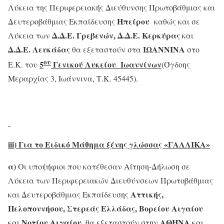
Λύκεια της Περιφερειακής Διεύθυνσης Πρωτοβάθμιας και
Ηπείρου
Δευτεροβάθμιας Εκπαίδευσης
καθώς και σε
Δ.Δ.Ε. Γρεβενών, Δ.Δ.Ε. Κερκύρας
Λύκεια των
και
Δ.Δ.Ε. Λευκάδας
ΙΩΑΝΝΙΝΑ
θα εξεταστούν στα
στο
ου
5
Γενικού Λυκείου Ιωαννίνων
Ε.Κ. του
(Όγδοης
Μεραρχίας 3, Ιωάννινα, Τ.Κ. 45445).
iii
) Για το Ειδικό Μάθημα ξένης γλώσσας «ΓΑΛΛΙΚΑ»
α)
Οι υποψήφιοι που κατέθεσαν Αίτηση-Δήλωση σε
Λύκεια των Περιφερειακών Διευθύνσεων Πρωτοβάθμιας
Αττικής,
και Δευτεροβάθμιας Εκπαίδευσης
Πελοποννήσου, Στερεάς Ελλάδας, Βορείου Αιγαίου
Νοτίου Αιγαίου,
ΑΘΗΝΑ
και
θα εξεταστούν στην
και