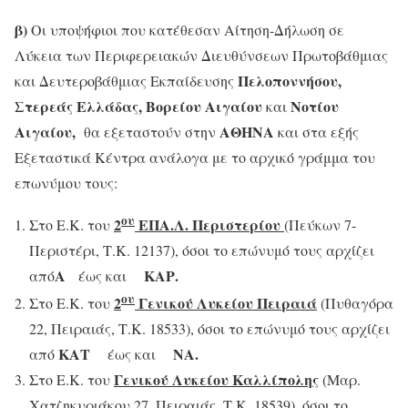
β)
Οι υποψήφιοι που κατέθεσαν Αίτηση-Δήλωση σε
Λύκεια των Περιφερειακών Διευθύνσεων Πρωτοβάθμιας
Πελοποννήσου,
και Δευτεροβάθμιας Εκπαίδευσης
Στερεάς Ελλάδας, Βορείου Αιγαίου
Νοτίου
και
Αιγαίου,
ΑΘΗΝΑ
θα εξεταστούν στην
και στα εξής
Εξεταστικά Κέντρα ανάλογα με το αρχικό γράμμα του
επωνύμου τους:
ου
2
ΕΠΑ.Λ. Περιστερίου
Στο Ε.Κ. του
(Πεύκων 7-
Περιστέρι, Τ.Κ. 12137), όσοι το επώνυμό τους αρχίζει
Α
ΚΑΡ.
από
έως και
ου
2
Γενικού Λυκείου Πειραιά
Στο Ε.Κ. του
(Πυθαγόρα
22, Πειραιάς, Τ.Κ. 18533), όσοι το επώνυμό τους αρχίζει
ΚΑΤ
ΝΑ.
από
έως και
Γενικού Λυκείου Καλλίπολης
Στο Ε.Κ. του
(Μαρ.
Χατζηκυριάκου 27, Πειραιάς, Τ.Κ. 18539), όσοι το