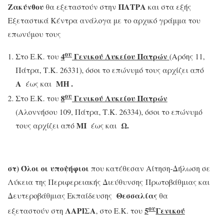
Ζακύνθου
ΠΑΤΡΑ
θα εξεταστούν στην
και στα εξής
Εξεταστικά Κέντρα ανάλογα με το αρχικό γράμμα του
επωνύμου τους
ου
4
Γενικού Λυκείου Πατρών
Στο Ε.Κ. του
(Αρόης 11,
Πάτρα, Τ.Κ. 26331), όσοι το επώνυμό τους αρχίζει από
Α
ΜΗ
.
έως και
ου
8
Γενικού Λυκείου Πατρών
Στο Ε.Κ. του
(Αλοννήσου 109, Πάτρα, Τ.Κ. 26334), όσοι το επώνυμό
ΜΙ
Ω.
τους αρχίζει από
έως και
στ) Όλοι οι υποψήφιοι
που κατέθεσαν Αίτηση-Δήλωση σε
Λύκεια της Περιφερειακής Διεύθυνσης Πρωτοβάθμιας και
Θεσσαλίας
Δευτεροβάθμιας Εκπαίδευσης
θα
ου
ΛΑΡΙΣΑ
5
Γενικού
εξεταστούν στη
, στο Ε.Κ. του