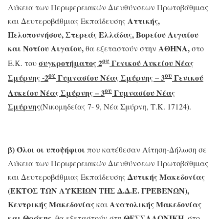
Λύκεια των Περιφερειακών Διευθύνσεων Πρωτοβάθμιας
Αττικής,
και Δευτεροβάθμιας Εκπαίδευσης
Πελοποννήσου, Στερεάς Ελλάδας, Βορείου Αιγαίου
και Νοτίου Αιγαίου,
ΑΘΗΝΑ,
θα εξεταστούν στην
στο
ου
συγκροτήματος 2
Γενικού Λυκείου Νέας
Ε.Κ. του
ου
ου
Σμύρνης -2
Γυμνασίου Νέας Σμύρνης – 3
Γενικού
ου
Λυκείου Νέας Σμύρνης – 3
Γυμνασίου Νέας
Σμύρνης
(Νικομηδείας 7- 9, Νέα Σμύρνη, Τ.Κ. 17124).
β)
Όλοι οι υποψήφιοι
που κατέθεσαν Αίτηση-Δήλωση σε
Λύκεια των Περιφερειακών Διευθύνσεων Πρωτοβάθμιας
Δυτικής Μακεδονίας
και Δευτεροβάθμιας Εκπαίδευσης
(
ΕΚΤΟΣ ΤΩΝ ΛΥΚΕΙΩΝ ΤΗΣ Δ.Δ.Ε. ΓΡΕΒΕΝΩΝ)
,
Κεντρικής Μακεδονίας
Ανατολικής Μακεδονίας
και
και Θράκης,
ΘΕΣΣΑΛΟΝΙΚΗ,
θα εξεταστούν στη
στο