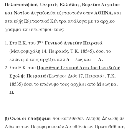
Πελοποννήσου, Στερεάς Ελλάδας, Βορείου Αιγαίου
και Νοτίου Αιγαίου,
ΑΘΗΝΑ,
θα εξεταστούν στην
και
στα εξής Εξεταστικά Κέντρα ανάλογα με το αρχικό
γράμμα του επωνύμου τους:
ου
3
Γενικού Λυκείου Πειραιά
Στο Ε.Κ. του
(Μαυρομιχάλη 14, Πειραιάς, Τ.Κ. 18545), όσοι το
Α
Λ.
επώνυμό τους αρχίζει από
έως και
Προτύπου Γενικού Λυκείου Ιωνιδείου
Στο Ε.Κ. του
Σχολής Πειραιά
(Σωτήρος Διός 17, Πειραιάς, Τ.Κ.
Μ
18535) όσοι το επώνυμό τους αρχίζει από
έως και
Ω.
β)
Όλοι οι υποψήφιοι
που κατέθεσαν Αίτηση-Δήλωση σε
Λύκεια των Περιφερειακών Διευθύνσεων Πρωτοβάθμιας