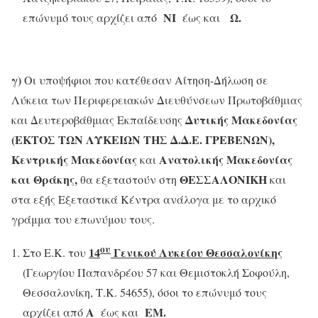
ΝΙ
Ω.
επώνυμό τους αρχίζει από
έως και
γ)
Οι υποψήφιοι που κατέθεσαν Αίτηση-Δήλωση σε
Λύκεια των Περιφερειακών Διευθύνσεων Πρωτοβάθμιας
Δυτικής Μακεδονίας
και Δευτεροβάθμιας Εκπαίδευσης
(ΕΚΤΟΣ ΤΩΝ ΛΥΚΕΙΩΝ ΤΗΣ Δ.Δ.Ε. ΓΡΕΒΕΝΩΝ),
Κεντρικής Μακεδονίας
Ανατολικής Μακεδονίας
και
και Θράκης,
ΘΕΣΣΑΛΟΝΙΚΗ
θα εξεταστούν στη
και
στα εξής Εξεταστικά Κέντρα ανάλογα με το αρχικό
γράμμα του επωνύμου τους.
ου
14
Γενικού Λυκείου Θεσσαλονίκης
Στο Ε.Κ. του
(Γεωργίου Παπανδρέου 57 και Θεμιστοκλή Σοφούλη,
Θεσσαλονίκη, Τ.Κ. 54655), όσοι το επώνυμό τους
Α
ΕΜ.
αρχίζει από
έως και