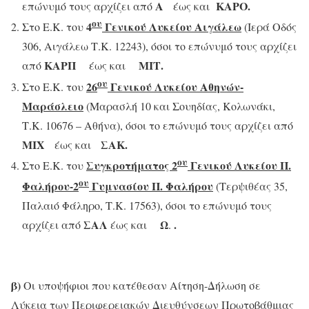
Α
ΚΑΡΟ.
επώνυμό τους αρχίζει από
έως και
ου
4
Γενικού Λυκείου Αιγάλεω
Στο Ε.Κ. του
(Ιερά Οδός
306, Αιγάλεω Τ.Κ. 12243), όσοι το επώνυμό τους αρχίζει
ΚΑΡΠ
ΜΙΤ.
από
έως και
ου
26
Γενικού Λυκείου Αθηνών-
Στο Ε.Κ. του
Μαράσλειο
(Μαρασλή 10 και Σουηδίας, Κολωνάκι,
Τ.Κ. 10676 – Αθήνα), όσοι το επώνυμό τους αρχίζει από
ΜΙΧ
ΣΑΚ.
έως και
ου
Συγκροτήματος 2
Γενικού Λυκείου Π.
Στο Ε.Κ. του
ου
Φαλήρου-2
Γυμνασίου Π. Φαλήρου
(Τερψιθέας 35,
Παλαιό Φάληρο, Τ.Κ. 17563), όσοι το επώνυμό τους
ΣΑΛ
Ω
.
αρχίζει από
έως και
.
β)
Οι υποψήφιοι που κατέθεσαν Αίτηση-Δήλωση σε
Λύκεια των Περιφερειακών Διευθύνσεων Πρωτοβάθμιας