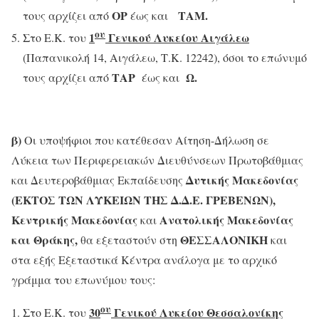
ΟΡ
ΤΑΜ.
τους αρχίζει από
έως και
ου
1
Γενικού Λυκείου Αιγάλεω
Στο Ε.Κ. του
(Παπανικολή 14, Αιγάλεω, Τ.Κ. 12242), όσοι το επώνυμό
ΤΑΡ
Ω.
τους αρχίζει από
έως και
β)
Οι υποψήφιοι που κατέθεσαν Αίτηση-Δήλωση σε
Λύκεια των Περιφερειακών Διευθύνσεων Πρωτοβάθμιας
Δυτικής Μακεδονίας
και Δευτεροβάθμιας Εκπαίδευσης
(ΕΚΤΟΣ ΤΩΝ ΛΥΚΕΙΩΝ ΤΗΣ Δ.Δ.Ε. ΓΡΕΒΕΝΩΝ)
,
Κεντρικής Μακεδονίας
Ανατολικής Μακεδονίας
και
και Θράκης
,
ΘΕΣΣΑΛΟΝΙΚΗ
θα εξεταστούν στη
και
στα εξής Εξεταστικά Κέντρα ανάλογα με το αρχικό
γράμμα του επωνύμου τους:
ου
30
Γενικού Λυκείου Θεσσαλονίκης
Στο Ε.Κ. του