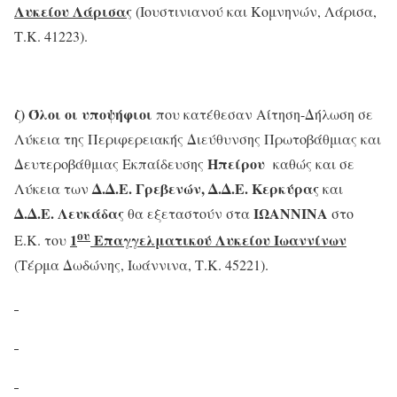
Λυκείου Λάρισας
(Ιουστινιανού και Κομνηνών, Λάρισα,
Τ.Κ. 41223).
ζ)
Όλοι οι υποψήφιοι
που κατέθεσαν Αίτηση-Δήλωση σε
Λύκεια της Περιφερειακής Διεύθυνσης Πρωτοβάθμιας και
Ηπείρου
Δευτεροβάθμιας Εκπαίδευσης
καθώς και σε
Δ.Δ.Ε. Γρεβενών, Δ.Δ.Ε. Κερκύρας
Λύκεια των
και
Δ.Δ.Ε. Λευκάδας
ΙΩΑΝΝΙΝΑ
θα εξεταστούν στα
στο
ου
1
Επαγγελματικού Λυκείου Ιωαννίνων
Ε.Κ. του
(Τέρμα Δωδώνης, Ιωάννινα, Τ.Κ. 45221).