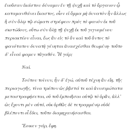
ἐνοῦσαν ἑκάστου δύναμιν ἐν τῇ ψυχῇ
καὶ τὸ ὄργανον ᾧ
καταμανθάνει ἕκαστος, οἷον εἰ ὄμμα μὴ δυνατὸν ἦν ἄλλως
ἢ σὺν ὅλῳ τῷ σώματι στρέφειν πρὸς τὸ φανὸν ἐκ τοῦ
σκοτώδους, οὕτω σὺν ὅλῃ τῇ ψυχῇ ἐκ τοῦ γιγνομένου
περιακτέον εἶναι, ἕως ἂν εἰς τὸ ὂν καὶ τοῦ ὄντος τὸ
φανότατον δυνατὴ γένηται ἀνασχέσθαι θεωμένη· τοῦτο
δ’ εἶναί φαμεν τἀγαθόν. Ἦ γάρ;
Ναί.
Τούτου τοίνυν, ἦν δ’ ἐγώ, αὐτοῦ τέχνη ἂν εἴη, τῆς
περιαγωγῆς, τίνα τρόπον ὡς ῥᾷστά τε καὶ ἀνυσιμώτατα
μεταστραφήσεται, οὐ τοῦ ἐμποιῆσαι αὐτῷ τὸ ὁρᾶν, ἀλλ’
ὡς ἔχοντι μὲν αὐτό, οὐκ ὀρθῶς δὲ τετραμμένῳ οὐδὲ
βλέποντι οἷ ἔδει, τοῦτο διαμηχανήσασθαι.
Ἔοικεν γάρ, ἔφη.