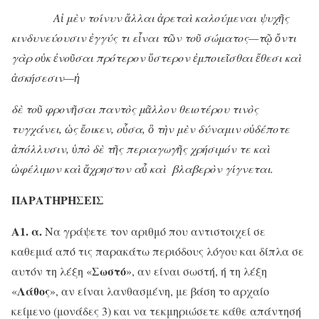
Αἱ μὲν τοίνυν ἄλλαι ἀρεταὶ καλούμεναι ψυχῆς
κινδυνεύουσιν ἐγγύς τι εἶναι τῶν τοῦ σώματος—τῷ ὄντι
γὰρ οὐκ ἐνοῦσαι πρότερον ὕστερον ἐμποιεῖσθαι ἔθεσι καὶ
ἀσκήσεσιν—ἡ
δὲ τοῦ φρονῆσαι παντὸς μᾶλλον θειοτέρου τινὸς
τυγχάνει, ὡς ἔοικεν, οὖσα, ὃ τὴν μὲν δύναμιν οὐδέποτε
ἀπόλλυσιν, ὑπὸ δὲ τῆς περιαγωγῆς χρήσιμόν τε καὶ
ὠφέλιμον καὶ ἄχρηστον αὖ καὶ βλαβερὸν γίγνεται.
ΠΑΡΑΤΗΡΗΣΕΙΣ
Α1. α.
Να γράψετε τον αριθμό που αντιστοιχεί σε
καθεμιά από τις παρακάτω περιόδους λόγου και δίπλα σε
Σωστό
αυτόν τη λέξη «
», αν είναι σωστή, ή τη λέξη
Λάθος
«
», αν είναι λανθασμένη, με βάση το αρχαίο
κείμενο (μονάδες 3) και να τεκμηριώσετε κάθε απάντησή