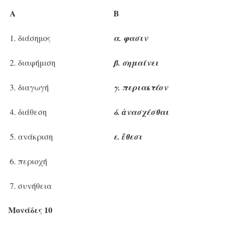
Α
Β
1. διάσημος
α. φασιν
2. διαφήμιση
β. σημαίνει
3. διαγωγή
γ. περιακτέον
4. διάθεση
δ. ἀνασχέσθαι
5. ανάκριση
ε. ἔθεσι
6. περιοχή
7. συνήθεια
Μονάδες 10