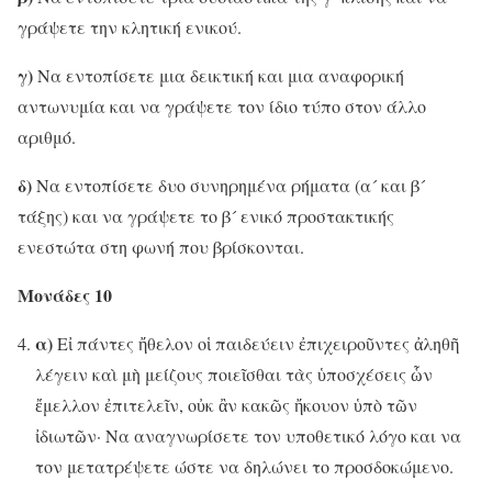
γράψετε την κλητική ενικού.
γ)
Να εντοπίσετε μια δεικτική και μια αναφορική
αντωνυμία και να γράψετε τον ίδιο τύπο στον άλλο
αριθμό.
δ)
Να εντοπίσετε δυο συνηρημένα ρήματα (α´ και β´
τάξης) και να γράψετε το β´ ενικό προστακτικής
ενεστώτα στη φωνή που βρίσκονται.
Μονάδες 10
α)
Εἰ πάντες ἤθελον οἱ παιδεύειν ἐπιχειροῦντες ἀληθῆ
λέγειν καὶ μὴ μείζους ποιεῖσθαι τὰς ὑποσχέσεις ὧν
ἔμελλον ἐπιτελεῖν, οὐκ ἂν κακῶς ἤκουον ὑπὸ τῶν
ἰδιωτῶν· Να αναγνωρίσετε τον υποθετικό λόγο και να
τον μετατρέψετε ώστε να δηλώνει το προσδοκώμενο.