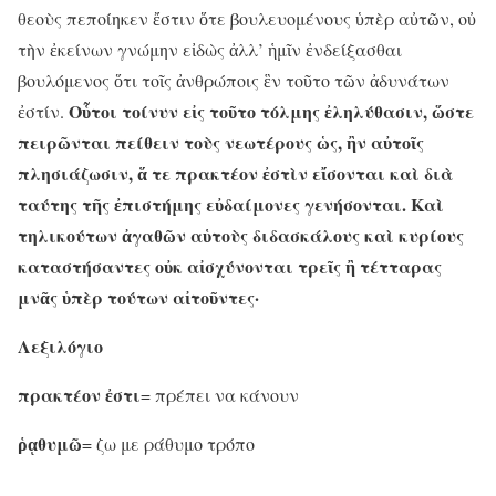
θεοὺς πεποίηκεν ἔστιν ὅτε βουλευομένους ὑπὲρ αὐτῶν, οὐ
τὴν ἐκείνων γνώμην εἰδὼς ἀλλ’ ἡμῖν ἐνδείξασθαι
βουλόμενος ὅτι τοῖς ἀνθρώποις ἓν τοῦτο τῶν ἀδυνάτων
Οὗτοι τοίνυν εἰς τοῦτο τόλμης ἐληλύθασιν, ὥστε
ἐστίν.
πειρῶνται πείθειν τοὺς νεωτέρους ὡς, ἢν αὐτοῖς
πλησιάζωσιν, ἅ τε πρακτέον ἐστὶν εἴσονται καὶ διὰ
ταύτης τῆς ἐπιστήμης εὐδαίμονες γενήσονται. Καὶ
τηλικούτων ἀγαθῶν αὑτοὺς διδασκάλους καὶ κυρίους
καταστήσαντες οὐκ αἰσχύνονται τρεῖς ἢ τέτταρας
μνᾶς ὑπὲρ τούτων αἰτοῦντες·
Λεξιλόγιο
πρακτέον ἐστι
= πρέπει να κάνουν
ῥᾳθυμῶ
= ζω με ράθυμο τρόπο