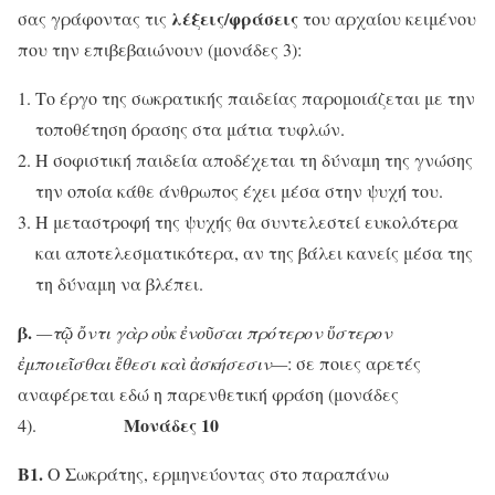
λέξεις/φράσεις
σας γράφοντας τις
του αρχαίου κειμένου
που την επιβεβαιώνουν (μονάδες 3):
Το έργο της σωκρατικής παιδείας παρομοιάζεται με την
τοποθέτηση όρασης στα μάτια τυφλών.
Η σοφιστική παιδεία αποδέχεται τη δύναμη της γνώσης
την οποία κάθε άνθρωπος έχει μέσα στην ψυχή του.
Η μεταστροφή της ψυχής θα συντελεστεί ευκολότερα
και αποτελεσματικότερα, αν της βάλει κανείς μέσα της
τη δύναμη να βλέπει.
β.
—τῷ ὄντι γὰρ οὐκ ἐνοῦσαι πρότερον ὕστερον
ἐμποιεῖσθαι ἔθεσι καὶ ἀσκήσεσιν—
: σε ποιες αρετές
αναφέρεται εδώ η παρενθετική φράση (μονάδες
Μονάδες 10
4).
Β1.
Ο Σωκράτης, ερμηνεύοντας στο παραπάνω