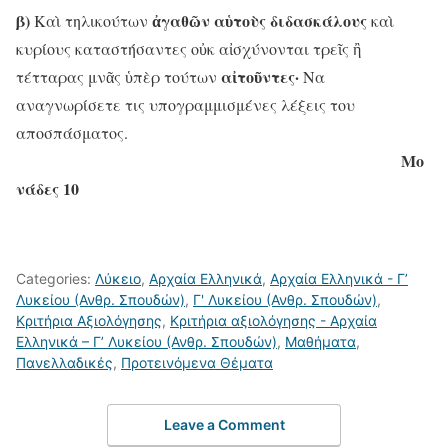
β)
ἀγαθῶν
αὑτοὺς
διδασκάλους
Καὶ τηλικούτων
καὶ
κυρίους καταστήσαντες οὐκ αἰσχύνονται τρεῖς ἢ
αἰτοῦντες·
τέτταρας μνᾶς ὑπὲρ τούτων
Να
αναγνωρίσετε τις υπογραμμισμένες λέξεις του
αποσπάσματος.
Μο
νάδες 10
Categories:
Λύκειο
,
Αρχαία Ελληνικά
,
Αρχαία Ελληνικά - Γ’
Λυκείου (Ανθρ. Σπουδών)
,
Γ' Λυκείου (Ανθρ. Σπουδών)
,
Κριτήρια Αξιολόγησης
,
Κριτήρια αξιολόγησης - Αρχαία
Ελληνικά – Γ’ Λυκείου (Ανθρ. Σπουδών)
,
Μαθήματα
,
Πανελλαδικές
,
Προτεινόμενα Θέματα
Leave a Comment