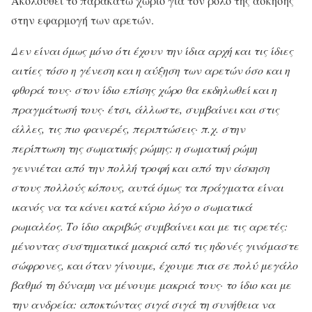
Ακολουθεί το παρακάτω χωρίο για τον ρόλο της άσκησης
στην εφαρμογή των αρετών.
Δεν είναι όμως μόνο ότι έχουν την ίδια αρχή και τις ίδιες
αιτίες τόσο η γένεση και η αύξηση των αρετών όσο και η
φθορά τους· στον ίδιο επίσης χώρο θα εκδηλωθεί και η
πραγμάτωσή τους· έτσι, άλλωστε, συμβαίνει και στις
άλλες, τις πιο φανερές, περιπτώσεις· π.χ. στην
περίπτωση της σωματικής ρώμης: η σωματική ρώμη
γεννιέται από την πολλή τροφή και από την άσκηση
στους πολλούς κόπους, αυτά όμως τα πράγματα είναι
ικανός να τα κάνει κατά κύριο λόγο ο σωματικά
ρωμαλέος. Το ίδιο ακριβώς συμβαίνει και με τις αρετές:
μένοντας συστηματικά μακριά από τις ηδονές γινόμαστε
σώφρονες, και όταν γίνουμε, έχουμε πια σε πολύ μεγάλο
βαθμό τη δύναμη να μένουμε μακριά τους· το ίδιο και με
την ανδρεία: αποκτώντας σιγά σιγά τη συνήθεια να