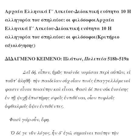
Αρχαία Ελληνικά Γ´ Λυκείου-Διδακτική ενότητα 10 Η
αλληγορία του σπηλαίου: οι φιλόσοφοιΑρχαία
Ελληνικά Γ´ Λυκείου-Διδακτική ενότητα 10 Η
αλληγορία του σπηλαίου: οι φιλόσοφοι(Κριτήριο
αξιολόγησης)
ΔΙΔΑΓΜΕΝΟ ΚΕΙΜΕΝΟ: Πλάτων,
518b-519a
Πολιτεία
Δεῖ δή, εἶπον, ἡμᾶς τοιόνδε νομίσαι περὶ αὐτῶν, εἰ
ταῦτ’ ἀληθῆ· τὴν παιδείαν οὐχ οἵαν τινὲς ἐπαγγελλόμενοί
φασιν εἶναι τοιαύτην καὶ εἶναι. Φασὶ δέ που οὐκ ἐνούσης
ἐν τῇ ψυχῇ ἐπιστήμης σφεῖς ἐντιθέναι, οἷον τυφλοῖς
ὀφθαλμοῖς ὄψιν ἐντιθέντες.
Φασὶ γὰρ οὖν, ἔφη.
Ὁ δέ γε νῦν λόγος, ἦν δ’ ἐγώ, σημαίνει ταύτην τὴν