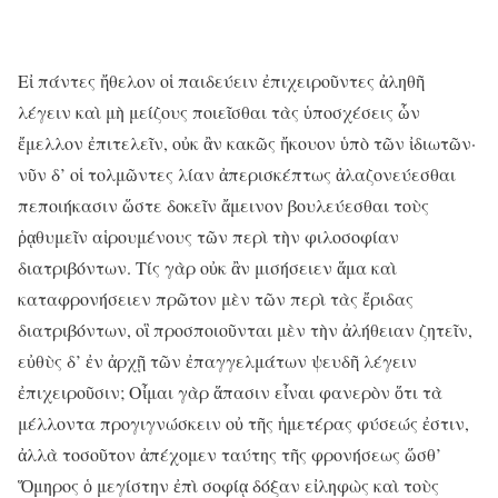
Εἰ πάντες ἤθελον οἱ παιδεύειν ἐπιχειροῦντες ἀληθῆ
λέγειν καὶ μὴ μείζους ποιεῖσθαι τὰς ὑποσχέσεις ὧν
ἔμελλον ἐπιτελεῖν, οὐκ ἂν κακῶς ἤκουον ὑπὸ τῶν ἰδιωτῶν·
νῦν δ’ οἱ τολμῶντες λίαν ἀπερισκέπτως ἀλαζονεύεσθαι
πεποιήκασιν ὥστε δοκεῖν ἄμεινον βουλεύεσθαι τοὺς
ῥᾳθυμεῖν αἱρουμένους τῶν περὶ τὴν φιλοσοφίαν
διατριβόντων. Τίς γὰρ οὐκ ἂν μισήσειεν ἅμα καὶ
καταφρονήσειεν πρῶτον μὲν τῶν περὶ τὰς ἔριδας
διατριβόντων, οἳ προσποιοῦνται μὲν τὴν ἀλήθειαν ζητεῖν,
εὐθὺς δ’ ἐν ἀρχῇ τῶν ἐπαγγελμάτων ψευδῆ λέγειν
ἐπιχειροῦσιν; Οἶμαι γὰρ ἅπασιν εἶναι φανερὸν ὅτι τὰ
μέλλοντα προγιγνώσκειν οὐ τῆς ἡμετέρας φύσεώς ἐστιν,
ἀλλὰ τοσοῦτον ἀπέχομεν ταύτης τῆς φρονήσεως ὥσθ’
Ὅμηρος ὁ μεγίστην ἐπὶ σοφίᾳ δόξαν εἰληφὼς καὶ τοὺς