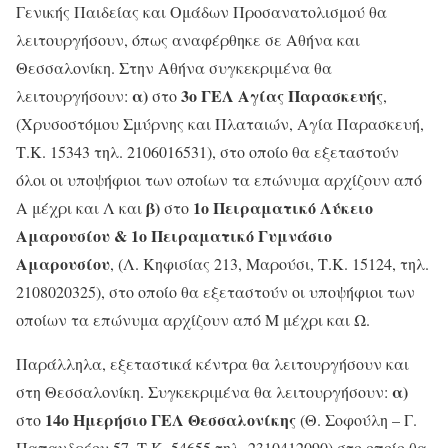
Γενικής Παιδείας και Ομάδων Προσανατολισμού θα
λειτουργήσουν, όπως αναφέρθηκε σε Αθήνα και
Θεσσαλονίκη. Στην Αθήνα συγκεκριμένα θα
α)
3ο ΓΕΛ Αγίας Παρασκευής
λειτουργήσουν:
στο
,
(Χρυσοστόμου Σμύρνης και Πλαταιών, Αγία Παρασκευή,
Τ.Κ. 15343 τηλ. 2106016531), στο οποίο θα εξεταστούν
όλοι οι υποψήφιοι των οποίων τα επώνυμα αρχίζουν από
β)
1ο Πειραματικό Λύκειο
Α μέχρι και Λ και
στο
Αμαρουσίου & 1ο Πειραματικό Γυμνάσιο
Αμαρουσίου
, (Λ. Κηφισίας 213, Μαρούσι, Τ.Κ. 15124, τηλ.
2108020325), στο οποίο θα εξεταστούν οι υποψήφιοι των
οποίων τα επώνυμα αρχίζουν από Μ μέχρι και Ω.
Παράλληλα, εξεταστικά κέντρα θα λειτουργήσουν και
α)
στη Θεσσαλονίκη. Συγκεκριμένα θα λειτουργήσουν:
14ο Ημερήσιο ΓΕΛ Θεσσαλονίκης
στο
(Θ. Σοφούλη – Γ.
Παπανδρέου 57, Τ.Κ. 54655 τηλ. 2310412090) στο οποίο θα