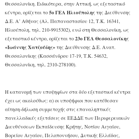
Θεσσαλονίκη. Ειδικότερα, στην Αττική, ως εξεταστικό
5ο ΓΕΛ Ηλιούπολης
κέντρο, ορίζεται το
της Διεύθυνσης
Δ.Ε. Α’ Αθήνας (Αλ. Παπαναστασίου 12, Τ.Κ. 16341,
Ηλιούπολη, τηλ. 210-9915302), ενώ στη Θεσσαλονίκη, ως
23ο ΓΕΛ Θεσσαλονίκης
εξεταστικό κέντρο, ορίζεται το
«Ιωάννης Χατζούδης»
της Διεύθυνσης Δ.Ε. Ανατ.
Θεσσαλονίκης (Κασσάνδρου 17-19, Τ.Κ. 54632,
Θεσσαλονίκη, τηλ. 2310-278100).
Η κατανομή των υποψηφίων στα δύο εξεταστικά κέντρα
έχει ως ακολούθως: α) οι υποψήφιοι που κατέθεσαν
αίτηση-δήλωση συμμετοχής στις επαναληπτικές
πανελλαδικές εξετάσεις σε ΕΕΔΔΕ των Περιφερειακών
Διευθύνσεων Εκπαίδευσης Κρήτης, Νοτίου Αιγαίου,
Βορείου Αιγαίου, Πελοποννήσου, Δυτικής Ελλάδας,