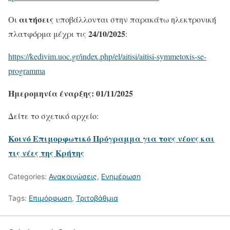
αιτήσεις
Οι
υποβάλλονται στην παρακάτω ηλεκτρονική
24/10/2025
πλατφόρμα μέχρι τις
:
https://kedivim.uoc.gr/index.php/el/aitisi/aitisi-symmetoxis-se-
programma
Ημερομηνία έναρξης: 01/11/2025
Δείτε το σχετικό αρχείο:
Κοινό Επιμορφωτικό Πρόγραμμα για τους νέους και
τις νέες της Κρήτης
Categories:
Ανακοινώσεις
,
Ενημέρωση
Tags:
Επιμόρφωση
,
Τριτοβάθμια