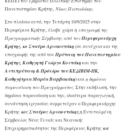
ΚΕΠΕΤτου Τμήματος Πολιτικής Επιστήμης του
Πανεπιστημίου Κρήτης
,
Νίκος Παπαδάκης.
Στο πλαίσιο αυτό, την Τετάρτη 10/9/2025 στην
Περιφέρεια Κρήτης, έλαβε χώρα η
υπογραφή της
Προγραμματικής Σύμβασης από τον
Περιφερειάρχη
Κρήτης,
κο Σταύρο Αρναουτάκη
(σε συνέχεια και της
υπογραφής της από τον
Πρύτανη του Πανεπιστημίου
Κρήτης, Καθηγητή Γιώργο Κοντάκη
και την
Αντιπρύτανη & Πρόεδρο του ΚΕΔΙΒΙΜ-ΠΚ,
Καθηγήτρια Μαρία Βαμβακάκη
) και
η δημόσια
παρουσίαση του Προγράμματος
. Στην εκδήλωση, την
δημόσια παρουσίαση και την, ιδιαίτερα παραγωγική,
συνάντηση εργασίας συμμετείχαν ο Περιφερειάρχης
Κρήτης
κος Σταύρος Αρναουτάκης,
η Εντεταλμένη
Σύμβουλος Νέας Γενιάς και Νεανικής
Επιχειρηματικότητας της Περιφέρειας Κρήτης
κα