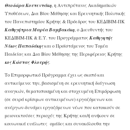
Θεοδώρα Κουτεντάκη
, η Αντιπρύτανις Ακαδημαϊκών
Υποθέσεων, Δια Βίου Μάθησης και Ερευνητικής Πολιτικής
του Πανεπιστημίου Κρήτης & Πρόεδρος του ΚΕΔΙΒΙΜ-ΠΚ
Καθηγήτρια Μαρία Βαμβακάκη
, ο Διευθυντής του
ΚΕΔΙΒΙΜ-ΠΚ & Ε.Υ. του Προγράμματος
Καθηγητής
Νίκος Παπαδάκης
και ο Προϊστάμενος του Τομέα
Παιδείας και Δια Βίου Μάθησης της Περιφέρειας Κρήτης
κος Κώστας Φλουρής
.
Το Επιμορφωτικό Πρόγραμμα έχει ως σκοπό και
αντικείμενο: την, βασισμένη σε ερευνητική διάγνωση
αναγκών, θεματοποιημένη και στοχευμένη Επιμόρφωση
(σε σειρά κρίσιμων αντικειμένων) εργαζόμενων και
ανέργων-δυνάμει εργαζόμενων νέων που κατοικούν σε
μειονεκτούσες περιοχές της Κρήτης και/ή ανήκουν σε
κοινωνικά ευάλωτες ομάδες και συνακόλουθα την