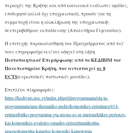
περιοχές της Κρήτης και από κοινωνικά ευάλωτες ομάδες,
επιθυμητό (αλλά όχι υποχρεωτικό), προσόν για τη
συμμετοχή είναι η ολοκλήρωση της υποχρεωτικής
δευτεροβάθμιας εκπαίδευσης (Απολυτήριο Γυμνασίου).
Η επιτυχής παρακολούθηση του Προγράμματος από τις/
τους επιμορφούμενες/ ους οδηγεί στη λήψη
Πιστοποιητικού Επιμόρφωσης από το ΚΕΔΙΒΙΜ του
Πανεπιστημίου Κρήτη, που αντιστοιχεί
σε 8
ECTS
(ευρωπαϊκές πιστωτικές μονάδες).
Επιπλέον πληροφορίες:
https://kedivim.uoc.gr/index.php/el/programmata/ola-ta-
programmata/ana-thematiko-pedio/koinonikes-epistimes/414-
epimorfotiko-programma-gia-neous-es-se-meionektikes-perioxes-
kai-koinonikes-evalotes-omades-epixeirimatikotita-
apasxolisimotita-katartisi-koinoniki-kainotomia