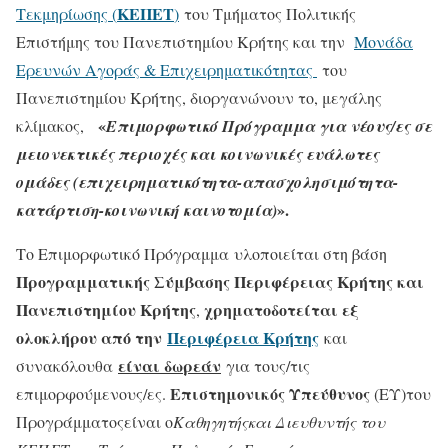
ΚΕΠΕΤ
Τεκμηρίωσης (
)
του Τμήματος Πολιτικής
Επιστήμης του Πανεπιστημίου Κρήτης και την
Μονάδα
Ερευνών Αγοράς & Επιχειρηματικότητας
του
Πανεπιστημίου Κρήτης, διοργανώνουν το, μεγάλης
«
κλίμακος,
Επιμορφωτικό Πρόγραμμα για νέους/ες σε
μειονεκτικές περιοχές και κοινωνικές ευάλωτες
ομάδες (επιχειρηματικότητα-απασχολησιμότητα-
».
κατάρτιση-κοινωνική καινοτομία)
Το Επιμορφωτικό Πρόγραμμα υλοποιείται στη βάση
Προγραμματικής Σύμβασης Περιφέρειας Κρήτης και
Πανεπιστημίου Κρήτης
χρηματοδοτείται εξ
,
ολοκλήρου από την
Περιφέρεια Κρήτης
και
είναι δωρεάν
συνακόλουθα
για τους/τις
Επιστημονικός Υπεύθυνος
επιμορφούμενους/ες.
(ΕΥ)του
Προγράμματοςείναι ο
Καθηγητήςκαι Διευθυντής του