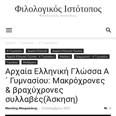
Φιλολογικός Ιστότοπος
Φιλολογικός Ιστότοπος
Αρχική
Γυμνάσιο
Α' Γυμνασίου
Α' Γυμνασίου
Αρχαία Ελληνικά
Αρχαία Ελληνική Γλώσσα
Αρχαία Ελληνική Γλώσσα - Α’ Γυμνασίου
Ασκήσεις
Γραμματική – Α’ Γυμνασίου
Γυμνάσιο
Μαθήματα
Αρχαία Ελληνική Γλώσσα Α
´ Γυμνασίου: Μακρόχρονες
& βραχύχρονες
συλλαβές(Άσκηση)
Μανόλης Μαυρακάκης
-
23 Σεπτεμβρίου 2025
0