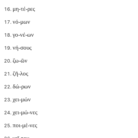
μη-τέ-ρες
νό-μων
γο-νέ-ων
νή-σους
ζω-ῶν
ζῆ-λος
δώ-ρων
χει-μών
χει-μώ-νες
ποι-μέ-νες