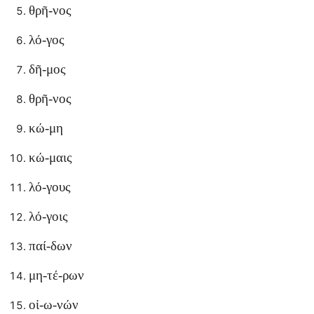
θρῆ-νος
λό-γος
δῆ-μος
θρῆ-νος
κώ-μη
κώ-μαις
λό-γους
λό-γοις
παί-δων
μη-τέ-ρων
οἰ-ω-νών