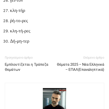
γεῖ-τον
κλη-τήρ
ῥή-το-ρες
κλη-τή-ρες
Δή-μη-τερ
Προηγούμενο άρθρο
Επόμενο άρθρο
Εμπλουτίζεται η Τράπεζα
Θέματα 2025 – Νέα Ελληνικά
Θεμάτων
– ΕΠΑΛ(Επαναληπτικά)