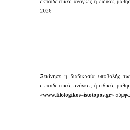
εκπαιδευτικές ανάγκες ή ειδικές μαθ
2026
Ξεκίνησε η διαδικασία υποβολής τω
εκπαιδευτικές ανάγκες ή ειδικές μαθ
«
www
.
filologikos
–
istotopos
.
gr
» σύμφω