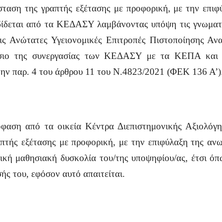
αση της γραπτής εξέτασης με προφορική, με την επιφ
ίδεται από τα ΚΕΔΑΣΥ λαμβάνοντας υπόψη τις γνωματε
ς Ανώτατες Υγειονομικές Επιτροπές Πιστοποίησης Ανα
σιο της συνεργασίας των ΚΕΔΑΣΥ με τα ΚΕΠΑ και τι
ην παρ. 4 του άρθρου 11 του Ν.4823/2021 (ΦΕΚ 136 Α’)
πόφαση από τα οικεία Κέντρα Διεπιστημονικής Αξιολόγ
τής εξέτασης με προφορική, με την επιφύλαξη της ανω
δική μαθησιακή δυσκολία του/της υποψηφίου/ας, έτσι ό
ής του, εφόσον αυτό απαιτείται.