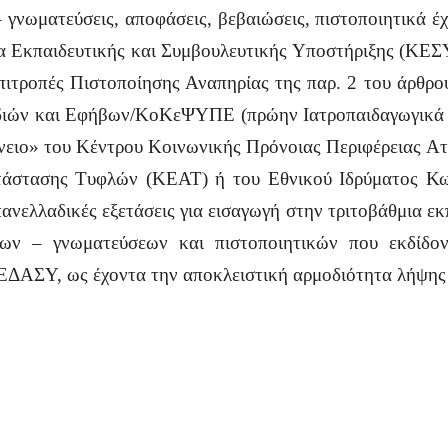
 γνωματεύσεις, αποφάσεις, βεβαιώσεις, πιστοποιητικά έ
α Εκπαιδευτικής και Συμβουλευτικής Υποστήριξης (ΚΕΣ
πιτροπές Πιστοποίησης Αναπηρίας της παρ. 2 του άρθρο
διών και Εφήβων/ΚοΚεΨΥΠΕ (πρώην Ιατροπαιδαγωγικά Κ
ειο» του Κέντρου Κοινωνικής Πρόνοιας Περιφέρειας Αττι
τάστασης Τυφλών (ΚΕΑΤ) ή του Εθνικού Ιδρύματος Κωφ
ανελλαδικές εξετάσεις για εισαγωγή στην τριτοβάθμια εκπ
εων – γνωματεύσεων και πιστοποιητικών που εκδίδον
ΚΕΔΑΣΥ, ως έχοντα την αποκλειστική αρμοδιότητα λήψης