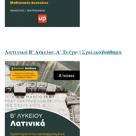
Λατινικά Β’ Λυκείου, Α´ Τεύχος | Σχολικό βοήθημα