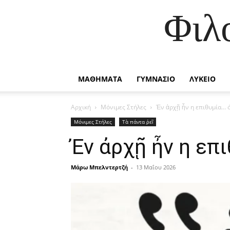
Φιλ
ΜΑΘΗΜΑΤΑ
ΓΥΜΝΑΣΙΟ
ΛΥΚΕΙΟ
Αρχική
Μόνιμες Στήλες
Ἐν ἀρχῇ ἦν η επιθυμία… ό
Μόνιμες Στήλες
Τὰ πάντα ῥεῖ
Ἐν ἀρχῇ ἦν η επ
Μάρω Μπελντερτζή
-
13 Μαΐου 2026