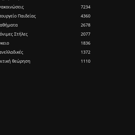
νακοινώσεις
7234
πουργείο Παιδείας
4360
αθήματα
2678
όνιμες Στήλες
2077
ύκειο
1836
ανελλαδικές
1372
ριτική θεώρηση
1110