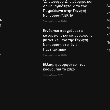
”Δημιουργός, Δημιούργημα και
Α
Δημιουργικότητα: από τον
α
Πυγμαλίωνα στην Τεχνητή
Υ
ε
Νοημοσύνη”, ΕΚΠΑ
Μ
26
3 Αυγούστου 2026
η
Μ
Εννέα νέα προγράμματα
Λ
κατάρτισης και επιμόρφωσης
με αντικείμενο την Τεχνητή
Π
Νοημοσύνη στο Ιόνιο
Πανεπιστήμιο
Κ
Λ
2 Αυγούστου 2026
Ελλάς: η ομορφότερη του
κόσμου για το 2026!
31 Ιουλίου 2026