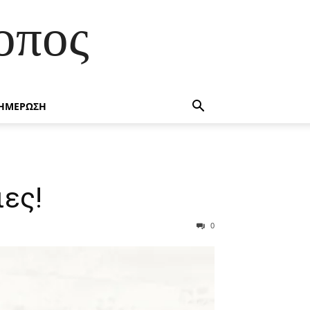
οπος
ΗΜΕΡΩΣΗ
ιες!
0