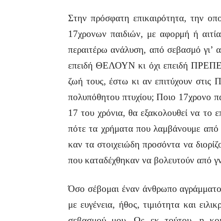
Στην πρόσφατη επικαιρότητα, την οπ
17χρονων παιδιών, με αφορμή ή αιτία
περαιτέρω ανάλυση, από σεβασμό γι’ αυ
επειδή ΘΕΛΟΥΝ κι όχι επειδή ΠΡΕΠΕΙ.
ζωή τους, έστω κι αν επιτύχουν στις 
πολυπόθητου πτυχίου; Ποιο 17χρονο παι
17 του χρόνια, θα εξακολουθεί να το ε
πότε τα χρήματα που λαμβάνουμε από τ
καν τα στοιχειώδη προσόντα να διορίζο
που καταδέχθηκαν να βολευτούν από γνω
Όσο σέβομαι έναν άνθρωπο αγράμματο π
με ευγένεια, ήθος, τιμιότητα και ειλι
σεβασμού μου. Ως εκ τούτου, η κοι