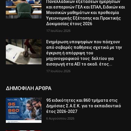
Πανελλαδικών εξετάσεων ημερησίων
και εσπερινών ΓΕΛ και ΕΠΑΛ, Ειδικών και
Μουσικών μαθημάτων και προθεσμία
Υγειονομικής Εξέτασης και Πρακτικής
Δοκιμασίας έτους 2026
17 Ιουλίου 2026
Ενημέρωση υποψηφίων που πάσχουν
από σοβαρές παθήσεις σχετικά με την
έγκριση ή απόρριψη του
μηχανογραφικού τους δελτίου για
εισαγωγή στα ΑΕΙ το ακαδ. έτος...
17 Ιουλίου 2026
ΔΗΜΟΦΙΛΗ ΑΡΘΡΑ
95 ειδικότητες και 860 τμήματα στις
Δημόσιες Σ.Α.Ε.Κ. για το εκπαιδευτικό
έτος 2026-2027
6 Αυγούστου 2026