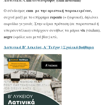
Λατινικά: Cum αντίστροφος (cum inversum)
cum με την οριστική παρακειμένου,
Ο σύνδεσμος
repente
συχνά μαζί με το επίρρημα
(= ξαφνικά), δηλώνει
αιφνίδιο γεγονός
. Στην κύρια πρόταση (σε παρατατικό ή
vix
υπερσυντέλικο) υπάρχουν συνήθως τα μόρια
(vixdum),
aegre
(=μόλις και μετά βίας) κτλ.
Λατινικά Β’ Λυκείου, Α´ Τεύχος | Σχολικό βοήθημα