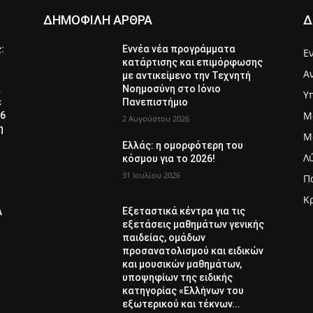
ΔΗΜΟΦΙΛΗ ΑΡΘΡΑ
Δ
ς:
Εννέα νέα προγράμματα
Ε
κατάρτισης και επιμόρφωσης
Α
με αντικείμενο την Τεχνητή
α
Νοημοσύνη στο Ιόνιο
Υ
ε
Πανεπιστήμιο
Μ
26
2 Αυγούστου 2026
η
Μ
Ελλάς: η ομορφότερη του
Λ
κόσμου για το 2026!
31 Ιουλίου 2026
Π
Κ
Εξεταστικά κέντρα για τις
Λ
εξετάσεις μαθημάτων γενικής
παιδείας, ομάδων
προσανατολισμού και ειδικών
και μουσικών μαθημάτων,
υποψηφίων της ειδικής
κατηγορίας «Ελλήνων του
εξωτερικού και τέκνων...