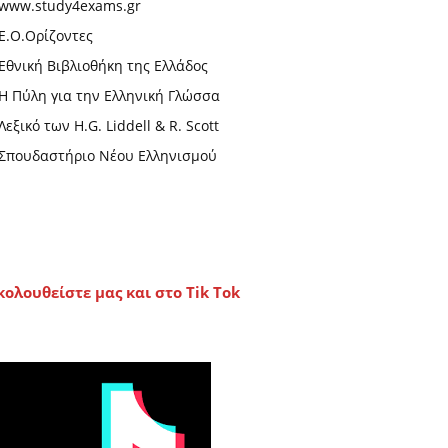
www.study4exams.gr
Ε.Ο.Ορίζοντες
Εθνική Βιβλιοθήκη της Ελλάδος
Η Πύλη για την Ελληνική Γλώσσα
Λεξικό των H.G. Liddell & R. Scott
Σπουδαστήριο Νέου Ελληνισμού
κολουθείστε μας και στο Tik Tok