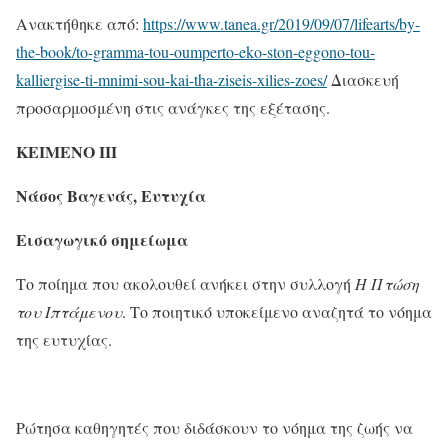
Ανακτήθηκε από:
https://www.tanea.gr/2019/09/07/lifearts/by-
the-book/to-gramma-tou-oumperto-eko-ston-eggono-tou-
kalliergise-ti-mnimi-sou-kai-tha-ziseis-xilies-zoes/
Διασκευή
προσαρμοσμένη στις ανάγκες της εξέτασης.
ΚΕΙΜΕΝΟ ΙΙΙ
Νάσος Βαγενάς, Ευτυχία
Εισαγωγικό σημείωμα
Το ποίημα που ακολουθεί ανήκει στην συλλογή
Η Πτώση
του Ιπτάμενου
. Το ποιητικό υποκείμενο αναζητά το νόημα
της ευτυχίας.
Ρώτησα καθηγητές που διδάσκουν το νόημα της ζωής να