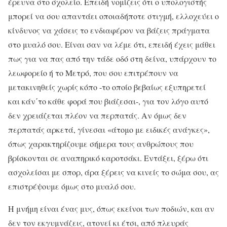
έρευνα στο σχολείο. Επειδή νομίζεις ότι ο υπολογιστής
μπορεί να σου απαντάει οποιαδήποτε στιγμή, ελλοχεύει ο
κίνδυνος να χάσεις το ενδιαφέρον να βάζεις πράγματα
στο μυαλό σου. Είναι σαν να λέμε ότι, επειδή έχεις μάθει
πως για να πας από την τάδε οδό στη δείνα, υπάρχουν το
λεωφορείο ή το Μετρό, που σου επιτρέπουν να
μετακινηθείς χωρίς κόπο -το οποίο βεβαίως εξυπηρετεί
και κάν΄το κάθε φορά που βιάζεσαι-, για τον λόγο αυτό
δεν χρειάζεται πλέον να περπατάς. Αν όμως δεν
περπατάς αρκετά, γίνεσαι «άτομο με ειδικές ανάγκες»,
όπως χαρακτηρίζουμε σήμερα τους ανθρώπους που
βρίσκονται σε αναπηρικό καροτσάκι. Εντάξει, ξέρω ότι
ασχολείσαι με σπορ, άρα ξέρεις να κινείς το σώμα σου, ας
επιστρέψουμε όμως στο μυαλό σου.
Η μνήμη είναι ένας μυς, όπως εκείνοι των ποδιών, και αν
δεν τον εκγυμνάζεις, ατονεί κι έτσι, από πλευράς