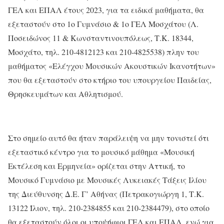
ΓΕΛ και ΕΠΑΛ έτους 2023, για τα ειδικά μαθήματα, θα
εξεταστούν στο 1ο Γυμνάσιο & 1ο ΓΕΛ Μοσχάτου (Λ.
Ποσειδώνος 11 & Κωνσταντινουπόλεως, Τ.Κ. 18344,
Μοσχάτο, τηλ. 210-4812123 και 210-4825538) πλην του
μαθήματος «Ελέγχου Μουσικών Ακουστικών Ικανοτήτων»
που θα εξεταστούν στο κτήριο του υπουργείου Παιδείας,
Θρησκευμάτων και Αθλητισμού.
Στο σημείο αυτό θα ήταν παράλειψη να μην τονιστεί ότι
εξεταστικό κέντρο για το μουσικό μάθημα «Μουσική
Εκτέλεση και Ερμηνεία» ορίζεται στην Αττική, το
Μουσικό Γυμνάσιο με Μουσικές Λυκειακές Τάξεις Ιλίου
της Διεύθυνσης Δ.Ε. Γ’ Αθήνας (Πετρακογιώργη 1, Τ.Κ.
13122 Ίλιον, τηλ. 210-2384855 και 210-2384479), στο οποίο
θα εξεταστούν όλοι οι υποψήφιοι ΓΕΛ και ΕΠΑΛ, ενώ για