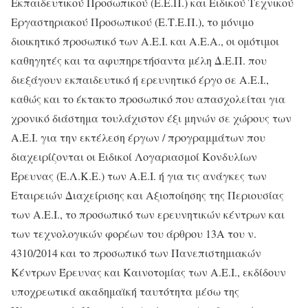
Εκπαιδευτικού Προσωπικού (Ε.Ε.Π.) και Ειδικού Τεχνικού
Εργαστηριακού Προσωπικού (Ε.Τ.Ε.Π.), το μόνιμο
διοικητικό προσωπικό των Α.Ε.Ι. και Α.Ε.Α., οι ομότιμοι
καθηγητές και τα αφυπηρετήσαντα μέλη Δ.Ε.Π. που
διεξάγουν εκπαιδευτικό ή ερευνητικό έργο σε Α.Ε.Ι.,
καθώς και το έκτακτο προσωπικό που απασχολείται για
χρονικό διάστημα τουλάχιστον έξι μηνών σε χώρους των
Α.Ε.Ι. για την εκτέλεση έργων / προγραμμάτων που
διαχειρίζονται οι Ειδικοί Λογαριασμοί Κονδυλίων
Έρευνας (Ε.Λ.Κ.Ε.) των Α.Ε.Ι. ή για τις ανάγκες των
Εταιρειών Διαχείρισης και Αξιοποίησης της Περιουσίας
των Α.Ε.Ι., το προσωπικό των ερευνητικών κέντρων και
των τεχνολογικών φορέων του άρθρου 13Α του ν.
4310/2014 και το προσωπικό των Πανεπιστημιακών
Κέντρων Έρευνας και Καινοτομίας των Α.Ε.Ι., εκδίδουν
υποχρεωτικά ακαδημαϊκή ταυτότητα μέσω της