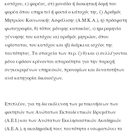
κατόχου, ε) φορέας, στ) μονάδα ή διοικητική δομή του
φορέα όπου υπηρετεί ή φοιτά ο κάτοχός της, ζ) Αριθμός
Μητρώου Κοινωνικής Ασφάλισης (Α.Μ.Κ.Α.), η) πρόσφατη
φωτογραφία, θ) τόπος μόνιμης κατοικίας, ι) ημερομηνία
γέννησης του κατόχου ια) αριθμός μητρώου, όπου
υφίσταται, του κατόχου και ιβ) διάρκεια ισχύος της
ταυτότητας. Τα στοιχεία των περ. ζ) θ) και ι) συλλέγονται
μόνο εφόσον κρίνονται απαραίτητα για την παροχή
συγκεκριμένων υπηρεσιών, προνομίων και δυνατοτήτων
ανά κατηγορία δικαιούχων.
Επιπλέον, για τη διευκόλυνση των μετακινήσεων των
φοιτητών των Ανώτατων Εκπαιδευτικών Ιδρυμάτων
(Α.Ε.Ι.) και των Ανώτατων Εκκλησιαστικών Ακαδημιών
(Α.Ε.Α.), η ακαδημαϊκή τους ταυτότητα ενσωματώνει το