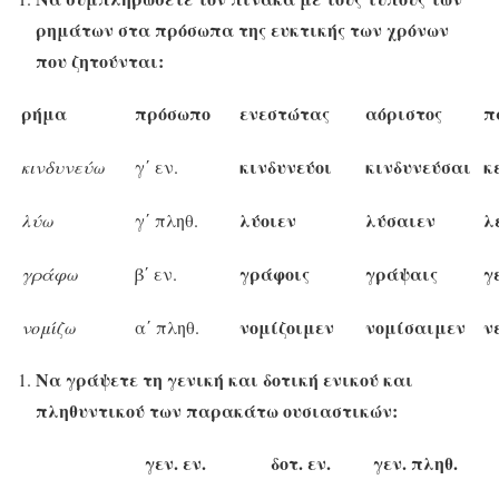
ρημάτων στα πρόσωπα της ευκτικής των χρόνων
που ζητούνται:
ρήμα
πρόσωπο
ενεστώτας
αόριστος
π
κινδυνεύοι
κινδυνεύσαι
κ
κινδυνεύω
γ΄ εν.
λύοιεν
λύσαιεν
λ
λύω
γ΄ πληθ.
γράφοις
γράψαις
γ
γράφω
β΄ εν.
νομίζοιμεν
νομίσαιμεν
ν
νομίζω
α΄ πληθ.
Να γράψετε τη γενική και δοτική ενικού και
πληθυντικού των παρακάτω ουσιαστικών:
γεν. εν.
δοτ. εν.
γεν. πληθ.