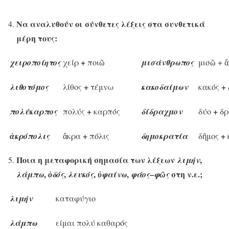
Να αναλυθούν οι σύνθετες λέξεις στα συνθετικά
μέρη τους:
+
χειροποίητος
χείρ
ποιῶ
μισάνθρωπος
μισῶ + 
+
+
λιθοτόμος
λίθος
τέμνω
κακοδαίμων
κακός
+
+
πολύκαρπος
πολύς
καρπός
δίδραχμον
δύο
δρ
+
+
ἀκρόπολις
ἄκρα
πόλις
δημοκρατία
δῆμος
Ποια η μεταφορική σημασία των λέξεων
,
λιμήν
,
,
,
,
–
στη ν.ε.;
λάμπω
ὁδός
λευκός
ὑφαίνω
φάος
φῶς
λιμήν
καταφύγιο
λάμπω
είμαι πολύ καθαρός