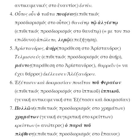
αντικειμενικές στο ἐναντίος)
ἐστίν
.
Οὗτος οὖν
ὁ
ταῦτα
ποιήσας
(επιθετικός
προσδιορισμός στο οὗτος)
θανάτῳ
τῷ ἀλγίστῳ
(επιθετικός προσδιορισμός στο θανάτῳ) (= με τον πιο
επώδυνο)
ἀπώλετο,
λιμῷ
(επεξήγηση).
Ἀρίστανδρος
,
ἀνὴρ
(παράθεση στο Ἀρίστανδρος)
Τελμισσεύς
(επιθετικός προσδιορισμός στο ἀνήρ),
μάντις
(παράθεση στο Ἀρίστανδρος),
θαρρεῖν
(= να
έχει θάρρος)
ἐκέλευσεν Ἀλέξανδρον
.
Ἐξέτασιν καὶ δοκιμασίαν ποιεῖται
τοῦ Φεραίων
.
(επιθετικός προσδιορισμός στο ἱππικοῦ)
ἱππικοῦ
(γενική αντικειμενική στα Ἐξέτασιν καὶ δοκιμασίαν)
Πολλῶν
(επιθετικός προσδιορισμός στο χρημάτων)
χρημάτων
(γενική συγκριτική στο κρείττων)
κρείττων
(= ανώτερος)
ὁ παρὰ τοῦ
πλήθους
(επιθετικός προσδιορισμός στο ἔπαινος)