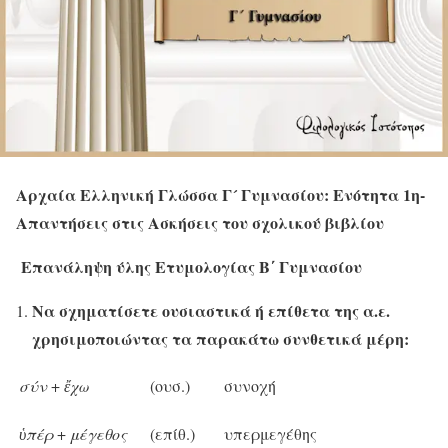
Αρχαία Ελληνική Γλώσσα Γ´ Γυμνασίου: Ενότητα 1η-
Απαντήσεις στις Ασκήσεις του σχολικού βιβλίου
Επανάληψη ύλης Ετυμολογίας Β΄ Γυμνασίου
Να σχηματίσετε ουσιαστικά ή επίθετα της α.ε.
χρησιμοποιώντας τα παρακάτω συνθετικά μέρη:
σύν
+
ἔχω
(ουσ.)
συνοχή
ὑπέρ
+
μέγεθος
(επίθ.)
υπερμεγέθης