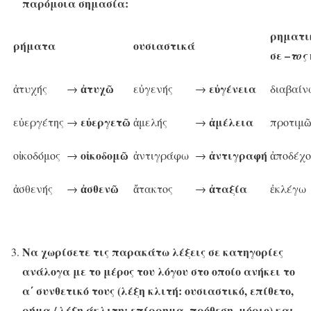
παρόμοια σημασία:
ρηματι
ρήματα
ουσιαστικά
σε –
τος
ἀτυχῶ
εὐγένεια
ἀτυχής
→
εὐγενής
→
διαβαί
εὐεργετῶ
ἀμέλεια
εὐεργέτης
→
ἀμελής
→
προτιμ
οἰκοδομῶ
ἀντιγραφή
οἰκοδόμος
→
ἀντιγράφω
→
ἀποδέχ
ἀσθενῶ
ἀταξία
ἀσθενής
→
ἄτακτος
→
ἐκλέγω
Να χωρίσετε τις παρακάτω λέξεις σε κατηγορίες
ανάλογα με το μέρος του λόγου στο οποίο ανήκει το
α΄ συνθετικό τους (λέξη κλιτή: ουσιαστικό, επίθετο,
ρήμα / λέξη άκλιτη: επίρρημα, πρόθεση, μόριο) και