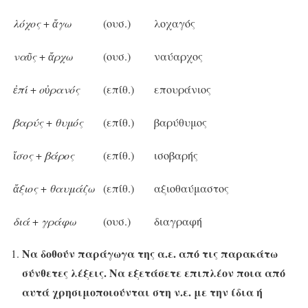
λόχος
+
ἄγω
(ουσ.)
λοχαγός
ναῦς
+
ἄρχω
(ουσ.)
ναύαρχος
ἐπί
+
οὐρανός
(επίθ.)
επουράνιος
βαρύς
+
θυμός
(επίθ.)
βαρύθυμος
ἴσος
+
βάρος
(επίθ.)
ισοβαρής
ἄξιος
+
θαυμάζω
(επίθ.)
αξιοθαύμαστος
διά
+
γράφω
(ουσ.)
διαγραφή
Να δοθούν παράγωγα της α.ε. από τις παρακάτω
σύνθετες λέξεις. Να εξετάσετε επιπλέον ποια από
αυτά χρησιμοποιούνται στη ν.ε. με την ίδια ή