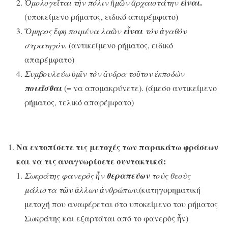
.
Ὁμολογεῖται τὴν πόλιν ἡμῶν ἀρχαιοτάτην
εἶναι
(υποκείμενο ρήματος, ειδικό απαρέμφατο)
Ὅμηρος ἔφη ποιμένα λαῶν
εἶναι
τὸν ἀγαθὸν
στρατηγόν
. (αντικείμενο ρήματος, ειδικό
απαρέμφατο)
Συμβουλεύω ὑμῖν τὸν ἄνδρα τοῦτον ἐκποδὼν
ποιεῖσθαι
(= να απομακρύνετε). (άμεσο αντικείμενο
ρήματος, τελικό απαρέμφατο)
Να εντοπίσετε τις μετοχές των παρακάτω φράσεων
και να τις αναγνωρίσετε συντακτικά:
Σωκράτης φανερὸς ἦν
θεραπεύων
τοὺς θεοὺς
μάλιστα τῶν ἄλλων ἀνθρώπων
.(κατηγορηματική
μετοχή που αναφέρεται στο υποκείμενο του ρήματος
Σωκράτης και εξαρτάται από το φανερὸς ἦν)