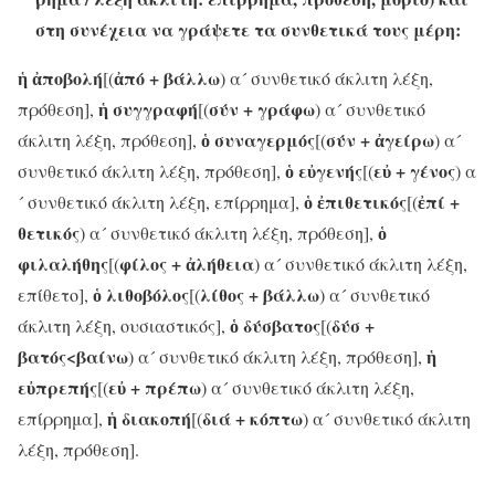
στη συνέχεια να γράψετε τα συνθετικά τους μέρη:
ἡ ἀποβολή
ἀπό + βάλλω
[(
) α´ συνθετικό άκλιτη λέξη,
ἡ συγγραφή
σύν + γράφω
πρόθεση],
[(
) α´ συνθετικό
ὁ συναγερμός
σύν + ἀγείρω
άκλιτη λέξη, πρόθεση],
[(
) α´
ὁ εὐγενής
εὐ + γένος
συνθετικό άκλιτη λέξη, πρόθεση],
[(
) α
ὁ ἐπιθετικός
ἐπί +
´ συνθετικό άκλιτη λέξη, επίρρημα],
[(
θετικός
ὁ
) α´ συνθετικό άκλιτη λέξη, πρόθεση],
φιλαλήθης
φίλος + ἀλήθεια
[(
) α´ συνθετικό άκλιτη λέξη,
ὁ λιθοβόλος
λίθος + βάλλω
επίθετο],
[(
) α´ συνθετικό
ὁ δύσβατος
δύσ +
άκλιτη λέξη, ουσιαστικός],
[(
βατός<βαίνω
ἡ
) α´ συνθετικό άκλιτη λέξη, πρόθεση],
εὐπρεπής
εὐ + πρέπω
[(
) α´ συνθετικό άκλιτη λέξη,
ἡ διακοπή
διά + κόπτω
επίρρημα],
[(
) α´ συνθετικό άκλιτη
λέξη, πρόθεση].