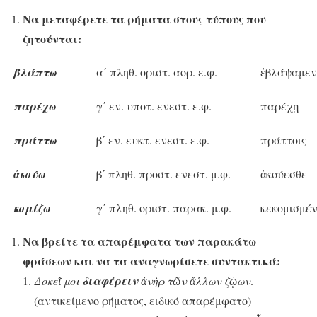
Να μεταφέρετε τα ρήματα στους τύπους που
ζητούνται:
βλάπτω
α΄ πληθ. οριστ. αορ. ε.φ.
ἐβλάψαμεν
παρέχω
γ΄ εν. υποτ. ενεστ. ε.φ.
παρέχῃ
πράττω
β΄ εν. ευκτ. ενεστ. ε.φ.
πράττοις
ἀκούω
β΄ πληθ. προστ. ενεστ. μ.φ.
ἀκούεσθε
κομίζω
γ΄ πληθ. οριστ. παρακ. μ.φ.
κεκομισμέν
Να βρείτε τα απαρέμφατα των παρακάτω
φράσεων και να τα αναγνωρίσετε συντακτικά:
Δοκεῖ μοι
διαφέρειν
ἀνὴρ τῶν ἄλλων ζῲων
.
(αντικείμενο ρήματος, ειδικό απαρέμφατο)