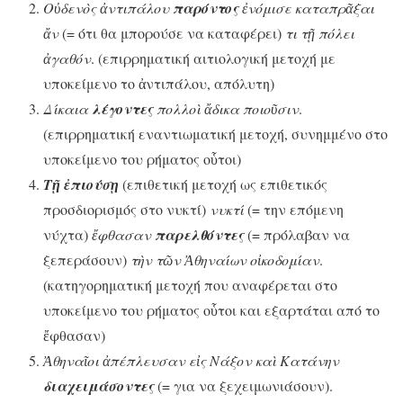
Οὐδενὸς ἀντιπάλου
παρόντος
ἐνόμισε καταπρᾶξαι
ἄν
(= ότι θα μπορούσε να καταφέρει)
τι τῇ
πόλει
ἀγαθόν
. (επιρρηματική αιτιολογική μετοχή με
υποκείμενο το ἀντιπάλου, απόλυτη)
Δίκαια
λέγοντες
πολλοὶ ἄδικα ποιοῦσιν
.
(επιρρηματική εναντιωματική μετοχή, συνημμένο στο
υποκείμενο του ρήματος οὗτοι)
Τῇ ἐπιούσῃ
(επιθετική μετοχή ως επιθετικός
προσδιορισμός στο νυκτί)
νυκτί
(= την επόμενη
νύχτα)
ἔφθασαν
παρελθόντες
(= πρόλαβαν να
ξεπεράσουν)
τὴν τῶν Ἀθηναίων οἰκοδομίαν
.
(κατηγορηματική μετοχή που αναφέρεται στο
υποκείμενο του ρήματος οὗτοι και εξαρτάται από το
ἔφθασαν)
Ἀθηναῖοι ἀπέπλευσαν εἰς Νάξον καὶ Κατάνην
διαχειμάσοντες
(= για να ξεχειμωνιάσουν).