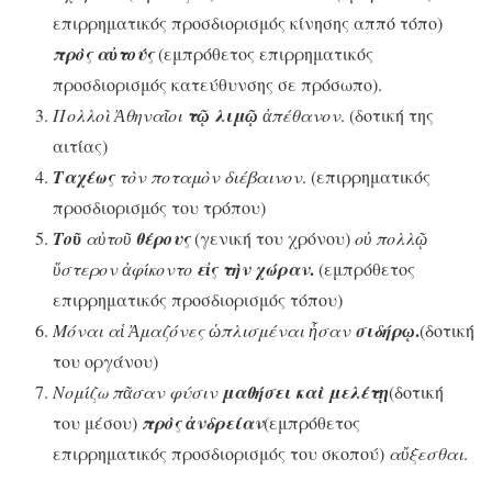
επιρρηματικός προσδιορισμός κίνησης αππό τόπο)
πρὸς αὐτούς
(εμπρόθετος επιρρηματικός
προσδιορισμός κατεύθυνσης σε πρόσωπο).
Πολλοὶ Ἀθηναῖοι
τῷ λιμῷ
ἀπέθανον
. (δοτική της
αιτίας)
Ταχέως
τὸν ποταμὸν διέβαινον
. (επιρρηματικός
προσδιορισμός του τρόπου)
Τοῦ
αὐτοῦ
θέρους
(γενική του χρόνου)
οὐ πολλῷ
.
ὕστερον ἀφίκοντο
εἰς τὴν χώραν
(εμπρόθετος
επιρρηματικός προσδιορισμός τόπου)
.
Μόναι αἱ Ἀμαζόνες ὡπλισμέναι ἦσαν
σιδήρῳ
(δοτική
του οργάνου)
Νομίζω πᾶσαν φύσιν
μαθήσει καὶ μελέτῃ
(δοτική
του μέσου)
πρὸς ἀνδρείαν
(εμπρόθετος
επιρρηματικός προσδιορισμός του σκοπού)
αὔξεσθαι
.