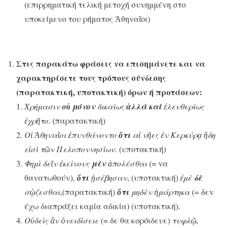
(επιρρηματική τελική μετοχή συνημμένη στο
υποκείμενο του ρήματος Ἀθηναῖοι)
Στις παρακάτω φράσεις να επισημάνετε και να
χαρακτηρίσετε τους τρόπους σύνδεσης
(παρατακτική, υποτακτική) όρων ή προτάσεων:
Χρήμασιν
οὐ μόνον
δικαίως
ἀλλὰ καὶ
ἐλευθερίως
ἐχρῆτο
. (παρατακτική)
Οἱ Ἀθηναῖοι ἐπυνθάνοντο
ὅτι
αἱ νῆες ἐν Κερκύρᾳ ἤδη
εἰσὶ τῶν Πελοποννησίων
. (υποτακτική)
Φημὶ δεῖν ἐκείνους
μὲν
ἀπολέσθαι
(= να
θανατωθούν),
ὅτι
ᾐσέβησαν
, (υποτακτική)
ἐμὲ
δὲ
σῲζεσθαι
,(παρατακτική)
ὅτι
μηδὲν ἡμάρτηκα
(= δεν
έχω διαπράξει καμία αδικία) (υποτακτική).
Οὐδεὶς ἂν ὀνειδίσειε
(= δε θα κορόιδευε)
τυφλῷ,