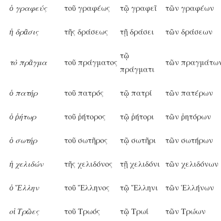
ὁ γραφεύς
τοῦ γραφέως
τῷ γραφεῖ
τῶν γραφέων
ἡ δρᾶσις
τῆς δράσεως
τῇ δράσει
τῶν δράσεων
τῷ
τὸ πρᾶγμα
τοῦ πράγματος
τῶν πραγμάτω
πράγματι
ὁ πατήρ
τοῦ πατρός
τῷ πατρί
τῶν πατέρων
ὁ ῥήτωρ
τοῦ ῥήτορος
τῷ ῥήτορι
τῶν ῥητόρων
ὁ σωτήρ
τοῦ σωτῆρος
τῷ σωτῆρι
τῶν σωτήρων
ἡ χελιδών
τῆς χελιδόνος
τῇ χελιδόνι
τῶν χελιδόνων
ὁ Ἕλλην
τοῦ Ἕλληνος
τῷ Ἕλληνι
τῶν Ἑλλήνων
οἱ Τρῶες
τοῦ Τρωός
τῷ Τρωί
τῶν Τρώων