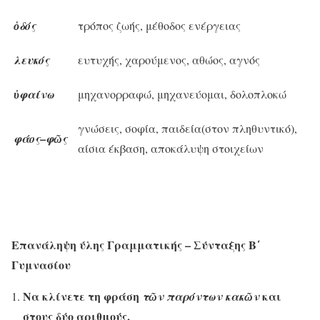
ὁδός
τρόπος ζωής, μέθοδος ενέργειας
λευκός
ευτυχής, χαρούμενος, αθώος, αγνός
ὑφαίνω
μηχανορραφώ, μηχανεύομαι, δολοπλοκώ
γνώσεις, σοφία, παιδεία(στον πληθυντικό),
–
φάος
φῶς
αίσια έκβαση, αποκάλυψη στοιχείων
Επανάληψη ύλης Γραμματικής – Σύνταξης Β΄
Γυμνασίου
Να κλίνετε τη φράση
και
τῶν παρόντων κακῶν
στους δύο αριθμούς.