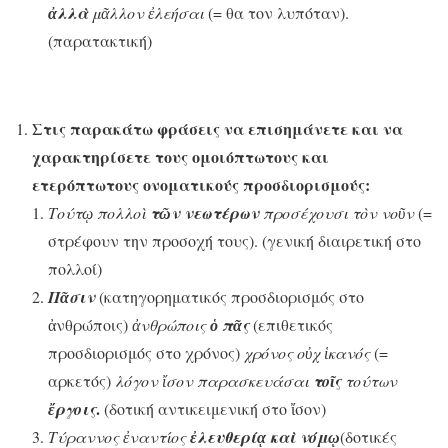
ἀλλὰ
μᾶλλον ἐλεήσαι
(= θα τον λυπόταν).
(παρατακτική)
Στις παρακάτω φράσεις να επισημάνετε και να
χαρακτηρίσετε τους ομοιόπτωτους και
ετερόπτωτους ονοματικούς προσδιορισμούς:
Τούτῳ πολλοὶ
τῶν νεωτέρων
προσέχουσι τὸν νοῦν
(=
στρέφουν την προσοχή τους). (γενική διαιρετική στο
πολλοί)
Πᾶσιν
(κατηγορηματικός προσδιορισμός στο
ἀνθρώποις)
ἀνθρώποις
ὁ πᾶς
(επιθετικός
προσδιορισμός στο χρόνος)
χρόνος οὐχ ἱκανός
(=
αρκετός)
λόγον ἴσον παρασκευάσαι
τοῖς
τούτων
.
ἔργοις
(δοτική αντικειμενική στο ἴσον)
Τύραννος ἐναντίος
ἐλευθερίᾳ καὶ νόμῳ
(δοτικές