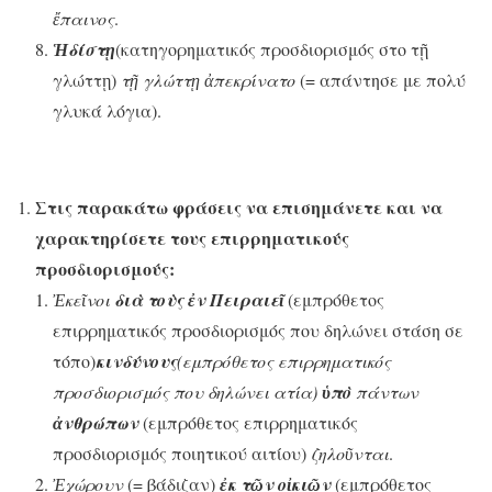
ἔπαινος
.
Ἡδίστῃ
(κατηγορηματικός προσδιορισμός στο τῇ
γλώττῃ)
τῇ γλώττῃ ἀπεκρίνατο
(= απάντησε με πολύ
γλυκά λόγια).
Στις παρακάτω φράσεις να επισημάνετε και να
χαρακτηρίσετε τους επιρρηματικούς
προσδιορισμούς:
Ἐκεῖνοι
διὰ τοὺς
ἐν Πειραιεῖ
(εμπρόθετος
επιρρηματικός προσδιορισμός που δηλώνει στάση σε
τόπο)
κινδύνους
(εμπρόθετος επιρρηματικός
προσδιορισμός που δηλώνει ατία)
ὑπὸ
πάντων
ἀνθρώπων
(εμπρόθετος επιρρηματικός
προσδιορισμός ποιητικού αιτίου)
ζηλοῦνται
.
Ἐχώρουν
(= βάδιζαν)
ἐκ τῶν οἰκιῶν
(εμπρόθετος