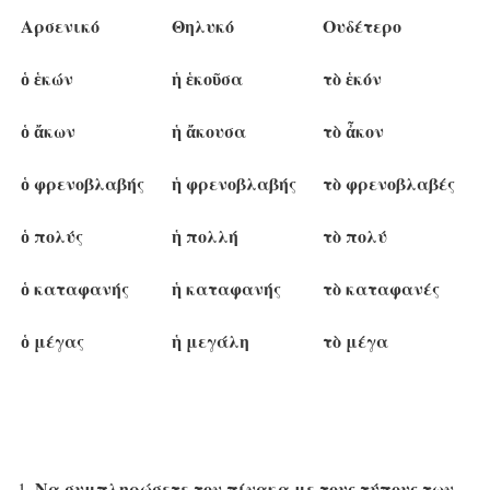
Αρσενικό
Θηλυκό
Ουδέτερο
ὁ ἑκών
ἡ ἑκοῦσα
τὸ ἑκόν
ὁ ἄκων
ἡ ἄκουσα
τὸ ἆκον
ὁ φρενοβλαβής
ἡ φρενοβλαβής
τὸ φρενοβλαβές
ὁ πολύς
ἡ πολλή
τὸ πολύ
ὁ καταφανής
ἡ καταφανής
τὸ καταφανές
ὁ μέγας
ἡ μεγάλη
τὸ μέγα
Να συμπληρώσετε τον πίνακα με τους τύπους των