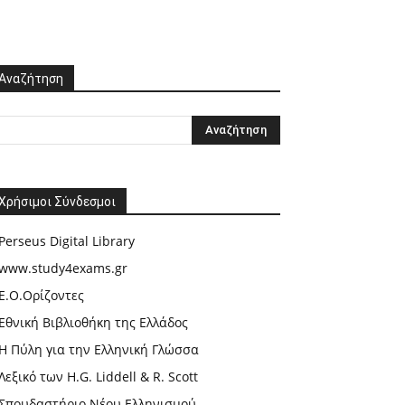
Αναζήτηση
Χρήσιμοι Σύνδεσμοι
Perseus Digital Library
www.study4exams.gr
Ε.Ο.Ορίζοντες
Εθνική Βιβλιοθήκη της Ελλάδος
Η Πύλη για την Ελληνική Γλώσσα
Λεξικό των H.G. Liddell & R. Scott
Σπουδαστήριο Νέου Ελληνισμού