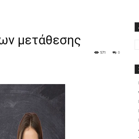
ων μετάθεσης
571
0