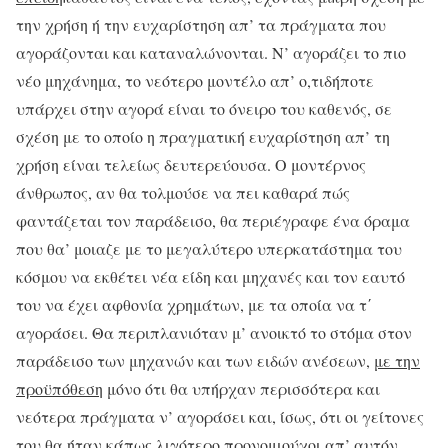
την χρήση ή την ευχαρίστηση απ’ τα πράγματα που
αγοράζονται και καταναλώνονται. Ν’ αγοράζει το πιο
νέο μηχάνημα, το νεότερο μοντέλο απ’ ο,τιδήποτε
υπάρχει στην αγορά είναι το όνειρο του καθενός, σε
σχέση με το οποίο η πραγματική ευχαρίστηση απ’ τη
χρήση είναι τελείως δευτερεύουσα. Ο μοντέρνος
άνθρωπος, αν θα τολμούσε να πει καθαρά πώς
φαντάζεται τον παράδεισο, θα περιέγραφε ένα όραμα
που θα’ μοιαζε με το μεγαλύτερο υπερκατάστημα του
κόσμου να εκθέτει νέα είδη και μηχανές και τον εαυτό
του να έχει αφθονία χρημάτων, με τα οποία να τ΄
αγοράσει. Θα περιπλανιόταν μ’ ανοικτό το στόμα στον
παράδεισο των μηχανών και των ειδών ανέσεων,
με την
προϋπόθεση
μόνο ότι θα υπήρχαν περισσότερα και
νεότερα πράγματα ν’ αγοράσει και, ίσως, ότι οι γείτονες
του θα ήταν κάπως λιγότερο προνομιούχοι απ’ αυτόν.