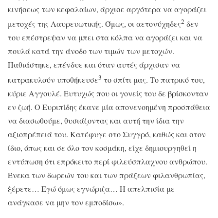
κινήσεως των κεφαλαίων, άρχισε αργότερα να αγοράζει
2
μετοχές της Λαυρευωτικής. Όμως, οι αετονύχηδες
δεν
του επέστρεψαν να μπει στα κόλπα να αγοράζει και να
πουλά κατά την άνοδο των τιμών των μετοχών.
Παθιάστηκε, επένδυε και όταν αυτές άρχισαν να
3
κατρακυλούν υποθήκευσε
το σπίτι μας. Το πατρικό του,
κύριε Αγγουλέ. Ευτυχώς που οι γονείς του δε βρίσκονταν
εν ζωή. Ο Ευριπίδης έκανε μία απονενοημένη προσπάθεια
να διασωθούμε, θυσιάζοντας και αυτή την ίδια την
αξιοπρέπειά του. Κατέφυγε στο Συγγρό, καθώς και στον
ίδιο, όπως και σε όλο τον κοσμάκη, είχε δημιουργηθεί η
εντύπωση ότι επρόκειτο περί φιλεύσπλαχνου ανθρώπου.
Ένεκα των δωρεών του και των πράξεων φιλανθρωπίας,
ξέρετε… Εγώ όμως εγνώριζα… Η απελπισία με
ανάγκασε να μην τον εμποδίσω».