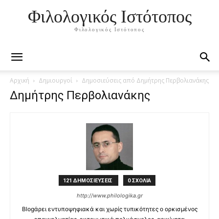
Φιλολογικός Ιστότοπος
Φιλολογικός Ιστότοπος
Αρχική
Δημιουργοί
Δημοσιεύσεις από Δημήτρης Περβολιανάκης
Δημήτρης Περβολιανάκης
121 ΔΗΜΟΣΙΕΥΣΕΙΣ
0 ΣΧΟΛΙΑ
http://www.philologika.gr
Blogάρει εντυποψηφιακά και χωρίς τυπικότητες ο ορκισμένος