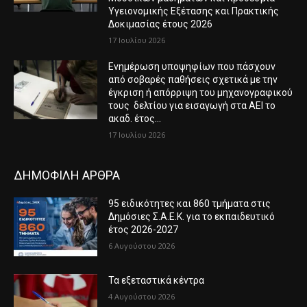
Υγειονομικής Εξέτασης και Πρακτικής
Δοκιμασίας έτους 2026
17 Ιουλίου 2026
Ενημέρωση υποψηφίων που πάσχουν
από σοβαρές παθήσεις σχετικά με την
έγκριση ή απόρριψη του μηχανογραφικού
τους δελτίου για εισαγωγή στα ΑΕΙ το
ακαδ. έτος...
17 Ιουλίου 2026
ΔΗΜΟΦΙΛΗ ΑΡΘΡΑ
95 ειδικότητες και 860 τμήματα στις
Δημόσιες Σ.Α.Ε.Κ. για το εκπαιδευτικό
έτος 2026-2027
6 Αυγούστου 2026
Τα εξεταστικά κέντρα
4 Αυγούστου 2026