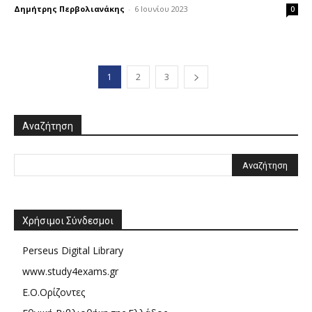
Δημήτρης Περβολιανάκης
-
6 Ιουνίου 2023
0
1
2
3
Αναζήτηση
Χρήσιμοι Σύνδεσμοι
Perseus Digital Library
www.study4exams.gr
Ε.Ο.Ορίζοντες