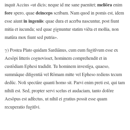
meliōra
inquit Accius «ut dicis; neque id me sane paenitet;
enim
fore
deinceps
spero, quae
scribam. Nam quod in pomis est, idem
in ingeniis
esse aiunt
: quae dura et acerba nascuntur, post fiunt
mitia et iucunda; sed quae gignuntur statim viēta et mollia, non
matūra mox fiunt sed putria».
γ) Postea Plato quidam Sardiānus, cum eum fugitīvum esse ex
Aesōpi litteris cognovisset, hominem comprehendit et in
custōdiam Ephesi tradidit. Tu hominem investīga, quaeso,
summāque diligentiā vel Rōmam mitte vel Epheso rediens tecum
dedūc. Noli spectāre quanti homo sit. Parvi enim preti est, qui tam
nihili est. Sed, propter servi scelus et audaciam, tanto dolōre
Aesōpus est adfectus, ut nihil ei gratius possit esse quam
recuperatio fugitīvi.