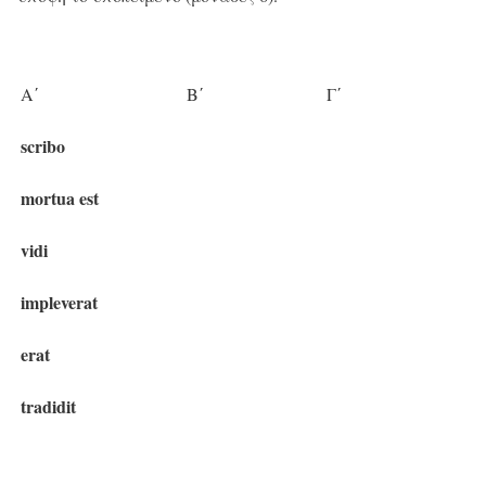
Α΄
Β΄
Γ΄
scribo
mortua est
vidi
impleverat
erat
tradidit