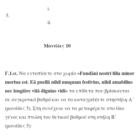
i.
5.
ii.
Μονάδες 10
Γ.1.α.
«
Fundā
ni
nostri
filia
minor
Να εντοπίσετε στο χωρίο
mortua
est.
Eā puellā nihil umquam festivius, nihil amabilius
nec longiōre vitā dignius vidi»
τα επίθετα που βρίσκονται
σε συγκριτικό βαθμό και να τα καταγράψετε στηστήλη Α΄
(μονάδες 5). Στη συνέχεια να τα μεταφέρετε στο ίδιο
γένος και πτώση του θετικού βαθμού στη στήλη Β΄
(μονάδες 5):