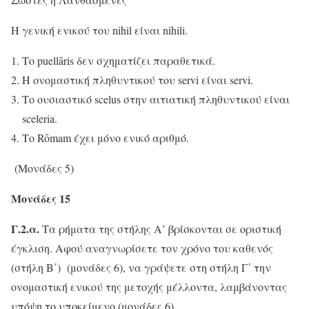
Η γενική ενικού του nihil είναι nihili.
Το puellāris δεν σχηματίζει παραθετικά.
Η ονομαστική πληθυντικού του servi είναι servi.
Το ουσιαστικό scelus στην αιτιατική πληθυντικού είναι
sceleria.
Το Rōmam έχει μόνο ενικό αριθμό.
(Μονάδες 5)
Μονάδες 15
Γ.2.α.
Τα ρήματα της στήλης Α’ βρίσκονται σε οριστική
έγκλιση. Αφού αναγνωρίσετε τον χρόνο του καθενός
(στήλη Β΄) (μονάδες 6), να γράψετε στη στήλη Γ΄ την
ονομαστική ενικού της μετοχής μέλλοντα, λαμβάνοντας
υπόψη το υποκείμενο (μονάδες 6).