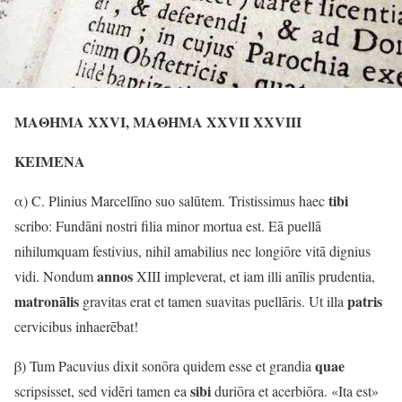
ΜΑΘΗΜΑ
XXVΙ, ΜΑΘΗΜΑ
XXVΙΙ
XXVΙΙΙ
ΚΕΙΜΕΝΑ
tibi
α) C. Plinius Marcellīno suo salūtem. Tristissimus haec
scribo: Fundāni nostri filia minor mortua est. Eā puellā
nihilumquam festivius, nihil amabilius nec longiōre vitā dignius
annos
vidi. Nondum
ΧΙΙΙ impleverat, et iam illi anīlis prudentia,
matronālis
patris
gravitas erat et tamen suavitas puellāris. Ut illa
cervicibus inhaerēbat!
quae
β) Tum Pacuvius dixit sonōra quidem esse et grandia
sibi
scripsisset, sed vidēri tamen ea
duriōra et acerbiōra. «Ita est»