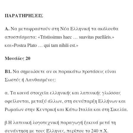
ΠΑΡΑΤΗΡΗΣΕΙΣ
Α
.
Να μεταφραστούν στη Νέα Ελληνική τα ακόλουθα
αποσπάσματα: «Tristissimus haec … suavitas puellāris.»
και«Postea Plato … qui tam nihili est.»
Μονάδες 20
Β1.
Να σημειώσετε αν οι παρακάτω προτάσεις είναι
Σωστές ή Λανθασμένες:
α. Τα κοινά στοιχεία ελληνικής και λατινικής γλώσσας
οφείλονται, μεταξύ άλλων, στη συνύπαρξη Ελλήνων και
Ρωμαίων στην Κεντρική και Κάτω Ιταλία και στη Σικελία.
β Η λατινική λογοτεχνική παραγωγή ξεκινά μετά τη
συνάντηση με τους Έλληνες, περίπου το 240 π.Χ.