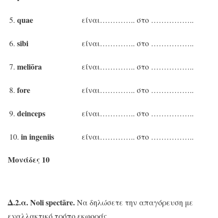
quae
5.
είναι………….. στο ……………..
sibi
6.
είναι………….. στο ……………..
meliōra
7.
είναι………….. στο ……………..
fore
8.
είναι………….. στο ……………..
deinceps
9.
είναι………….. στο ……………..
in ingeniis
10.
είναι………….. στο ……………..
Μονάδες 10
Δ.2.α.
Noli
spectā
re.
Να δηλώσετε την απαγόρευση με
εναλλακτικό τρόπο εκφοράς.