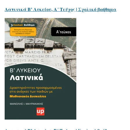
Λατινικά Β’ Λυκείου, Α´ Τεύχος | Σχολικό βοήθημα