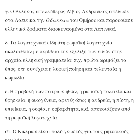
γ. Ο Έλληνας απελεύθερος Λίβιος Ανδρόνικος απέδωσε
στα Λατινικά την
Οδύσσεια
του Ομήρου και παρουσίασε
ελληνικά δράματα διασκευασμένα στα Λατινικά.
δ. Τα λογοτεχνικά είδη στη ρωμαϊκή λογοτεχνία
ακολουθούν με ακρίβεια την εξέλιξη των ειδών στην
αρχαία ελληνική γραμματεία: π.χ. πρώτα ωριμάζει το
έπος, στη συνέχεια η λυρική ποίηση και τελευταία η
κωμωδία.
ε. Η προβολή των πάτριων ηθών, η ρωμαϊκή πολιτεία και
θρησκεία, η οικογένεια, αρετές όπως η ανδρεία, η πίστη, η
επιείκεια, η σοφία, η σοβαρότητα, κ.ά. απουσιάζουν από
τη ρωμαϊκή λογοτεχνία.
στ. Ο Κικέρων είναι πολύ γνωστός για τους ρητορικούς
του λόγους.