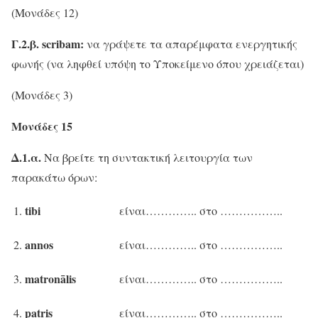
(Μονάδες 12)
Γ.2.β.
scribam:
να γράψετε τα απαρέμφατα ενεργητικής
φωνής (να ληφθεί υπόψη το Υποκείμενο όπου χρειάζεται)
(Μονάδες 3)
Μονάδες 15
Δ.1.α.
Να βρείτε τη συντακτική λειτουργία των
παρακάτω όρων:
tibi
1.
είναι………….. στο ……………..
annos
2.
είναι………….. στο ……………..
matronālis
3.
είναι………….. στο ……………..
patris
4.
είναι………….. στο ……………..