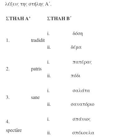
λέξεις της στήλης Α΄.
ΣΤΗΛΗ Α’
ΣΤΗΛΗ Β΄
i. δόση
1. tradidit
ii. δέμα
i. πατέρας
2. patris
ii. πόδι
i. σαλάτα
3. sane
ii. σανατόριο
i. σπάνιος
4.
spectāre
ii. σπέκουλα