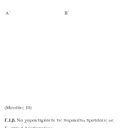
Α΄
Β΄
(Μονάδες 10)
Γ.1.β.
Να χαρακτηρίσετε τις παρακάτω προτάσεις ως
Σωστές ή Λανθασμένες