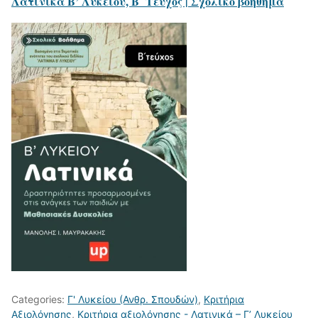
Λατινικά Β’ Λυκείου, Β´ Τεύχος | Σχολικό βοήθημα
Categories:
Γ' Λυκείου (Ανθρ. Σπουδών)
,
Κριτήρια
Αξιολόγησης
,
Κριτήρια αξιολόγησης - Λατινικά – Γ’ Λυκείου