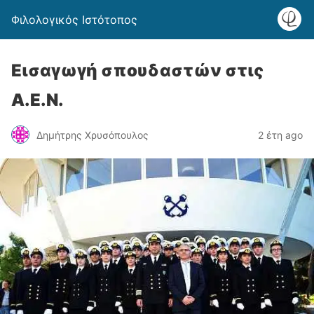
Φιλολογικός Ιστότοπος
Εισαγωγή σπουδαστών στις
Α.Ε.Ν.
Δημήτρης Χρυσόπουλος
2 έτη ago